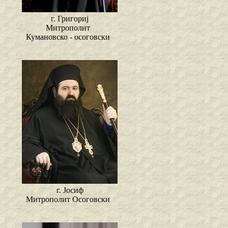
г. Григориј
Митрополит
Кумановско - осоговски
г. Јосиф
Митрополит Осоговски