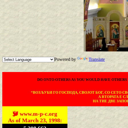
Powered by
Translate
DO ONTO OTHERS AS YOU WOULD HAVE OTHERS 
“ВОЗЉУБИ ГО ГОСПОДА, СВОЈОТ БОГ, СО СЕТО СВО
А ВТОРАТА Е С
НА ТИЕ ДВЕ ЗАПОВ
www.m-p-c.org
As of March 23, 1998: