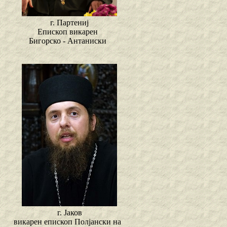
г. Партениј
Епископ викарен
Бигорско - Антаниски
г. Јаков
викарен епископ Полјански на