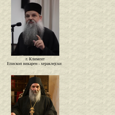
г. Климент
Епископ викарен - хераклејски