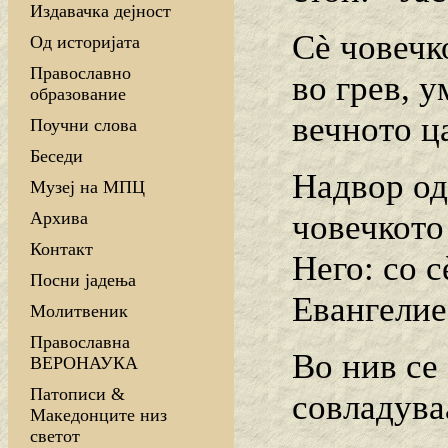
Издавачка дејност
Сè човечк
Од историјата
Православно
во грев, 
образование
вечното ца
Поучни слова
Беседи
Надвор од
Музеј на МПЦ
човечкото 
Архива
Контакт
Него: со с
Посни јадења
Евангелие
Молитвеник
Православна
Во нив се 
ВЕРОНАУКА
Патописи &
совладуваа
Македонците низ
светот