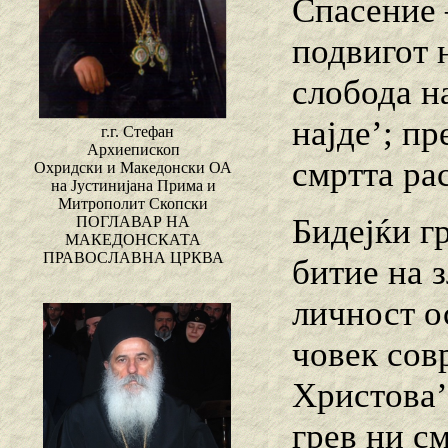
Спасение 
подвигот 
слобода на
најде’; пр
г.г. Стефан
Архиепископ
смртта ра
Охридски и Македонски ОА
на Јустинијана Прима и
Митрополит Скопски
Бидејќи гр
ПОГЛАВАР НА
МАКЕДОНСКАТА
ПРАВОСЛАВНА ЦРКВА
битие на з
личност о
човек сов
Христова’ 
грев ни см