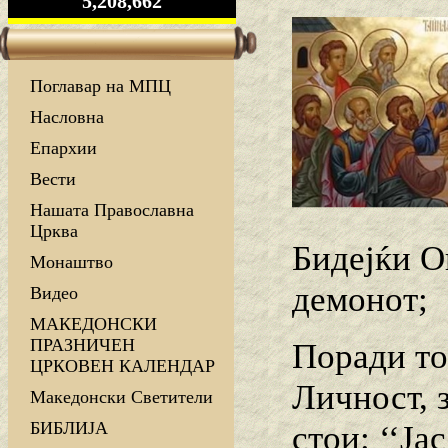
5,208,662
Поглавар на МПЦ
Насловна
Епархии
Вести
Нашата Православна
Црква
Бидејќи Он
Монаштво
демонот;
Видео
МАКЕДОНСКИ
ПРАЗНИЧЕН
Поради то
ЦРКОВЕН КАЛЕНДАР
Личност, 
Македонски Светители
БИБЛИЈА
стои: ‘‘Ја