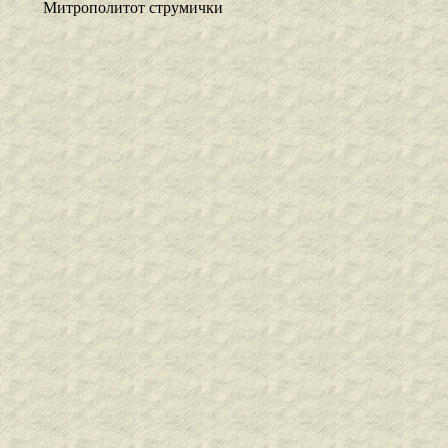
Митрополитот струмички