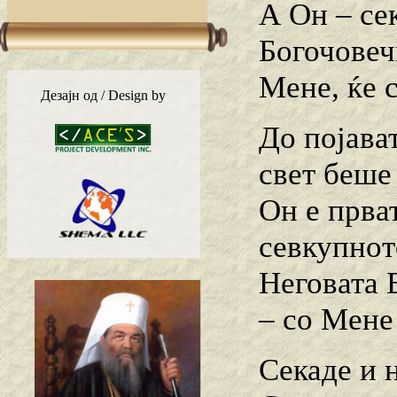
А Он – се
Богочовечк
Мене, ќе с
Дезајн од / Design by
До појават
свет беше 
Он е прва
севкупнот
Неговата 
– со Мене 
Секаде и н