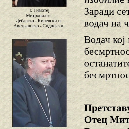
Заради се
г. Тимотеј
Митрополит
водач на 
Дебарско - Кичевски и
Австралиско - Сиднејски
Водач кој 
бесмртнос
останатит
бесмртнос
Претстав
Отец Мит