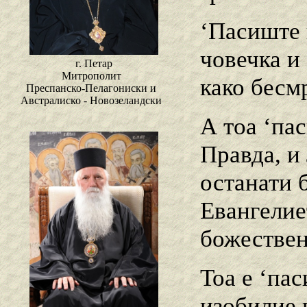
‘Пасиште 
човечка и
г. Петар
Митрополит
како бесм
Преспанско-Пелагониски и
Австралиско - Новозеландски
А тоа ‘па
Правда, и
останати 
Евангелие
божествен
Тоа е ‘па
изобилие 