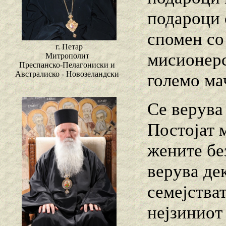
подароци с
спомен со
г. Петар
мисионерс
Митрополит
Преспанско-Пелагониски и
Австралиско - Новозеландски
големо ма
Се верува
Постојат 
жените бе
верува де
семејства
нејзиниот