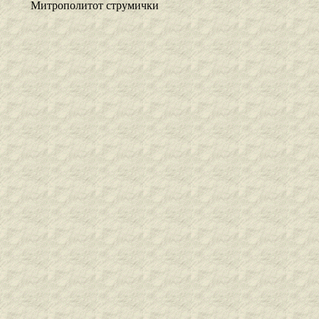
Митрополитот струмички