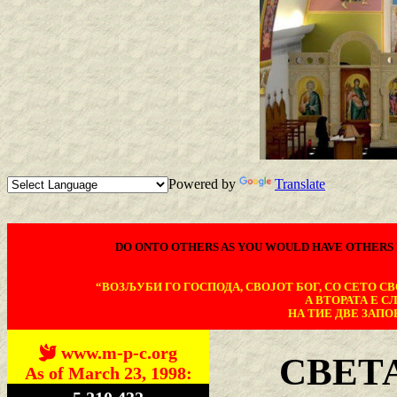
Powered by
Translate
DO ONTO OTHERS AS YOU WOULD HAVE OTHERS 
“ВОЗЉУБИ ГО ГОСПОДА, СВОЈОТ БОГ, СО СЕТО СВО
А ВТОРАТА Е С
НА ТИЕ ДВЕ ЗАПОВ
www.m-p-c.org
СВЕТ
As of March 23, 1998: