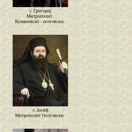
г. Григориј
Митрополит
Кумановско - осоговски
г. Јосиф
Митрополит Осоговски