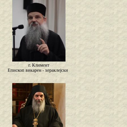
г. Климент
Епископ викарен - хераклејски