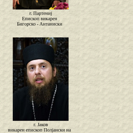
г. Партениј
Епископ викарен
Бигорско - Антаниски
г. Јаков
викарен епископ Полјански на