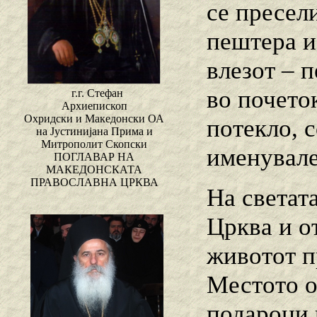
се пресели
пештера и
влезот – 
во почето
г.г. Стефан
Архиепископ
Охридски и Македонски ОА
потекло, 
на Јустинијана Прима и
Митрополит Скопски
именувале
ПОГЛАВАР НА
МАКЕДОНСКАТА
ПРАВОСЛАВНА ЦРКВА
На светат
Црква и о
животот п
Местото о
подароци 