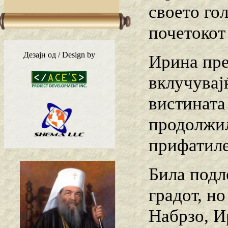
своето го
почетокот
Дезајн од / Design by
Ирина пре
вклучувајќ
вистината
продолжил
прифатиле
Била подл
градот, н
Набрзо, И