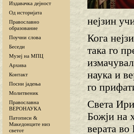
Издавачка дејност
Од историјата
нејзин уч
Православно
образование
Кога нејзи
Поучни слова
Беседи
така го пр
Музеј на МПЦ
измачувал
Архива
наука и ве
Контакт
Посни јадења
го прифат
Молитвеник
Света Ири
Православна
ВЕРОНАУКА
Божји на 
Патописи &
Македонците низ
верата во
светот