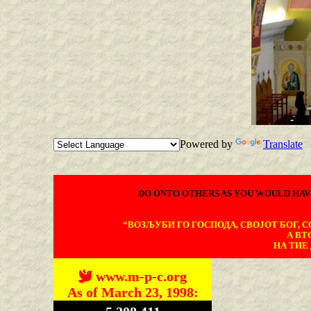
Powered by
Translate
DO ONTO OTHERS AS YOU WOULD HAV
“ВОЗЉУБИ ГО ГОСПОДА, СВОЈОТ БОГ, СО
А ВТ
НА ТИЕ 
www.m-p-c.org
As of March 23, 1998: