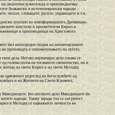
и на свештенослужителска и проповедничко-
угите балкански и источноевропски народи –
те, чесите, словаците, русите, украинците и т.н.
кедонски епископ во новоформираната Дремвицко-
донските апостоли и просветители Кирил и
е книжевници и проповедници на Христовото
мент бил непосреден сведок на неповторливите
ек во проповедта и описменувањето на луѓето.
 свои дела. Негово најзначајно дело секако се
е од голема полза на тогашното свештенство, но и
е житија на свети Кирил и на свети Методиј.
жан црковниот редослед на богослужбите од
Службата и на Житието на Свети Климент,
а Македонците. Без неговото дело Македонците би
натите народи. Токму заради тоа со сигурност
Кирил и Методиј се најважните личности во