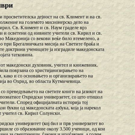
мври
 просветителска дејност на св. Климент и на св.
олжение на големото мисионерско дело на
ирил. Св. Климент и св. Наум граделе врз
и и осветени од нивните учители св. Кирил и св.
во Македонија со векови веќе било втемелено, а
но при Брегалничката мисија на Светите браќа и
ите доктрини учениците ја изградиле македонската
ојата татковина.
от македонски духовник, учител и книжевник.
 била поврзана со христијанизирањето на
 како и со основањето и организирањето на
ија во Охрид, во областа Кутмичевица.
о преведувањето на светите книги на јазикот на
познатиот Охридски универзитет, со што отишол
учители. Според официјалната историја тој
ои букви од македонската азбука, која ја нарекол
т учител св. Кирил Солунски.
дски универзитет (кој бил и прв универзитет во
вршиле со образование околу 3.500 ученици, од кои
ни за свештеници, ѓакони и ипоѓакони, а голем