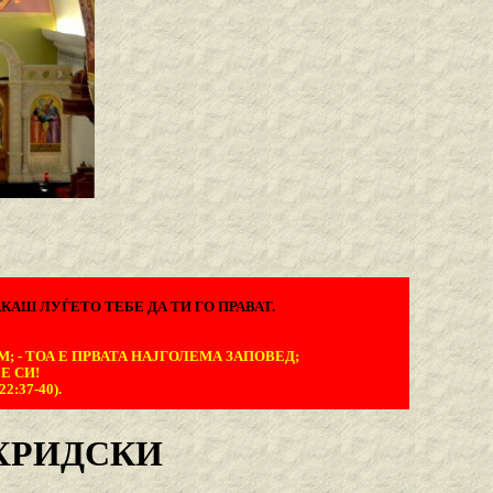
КАШ ЛУЃЕТО ТЕБЕ ДА ТИ ГО ПРАВАТ.
М; - ТОА Е ПРВАТА НАЈГОЛЕМА ЗАПОВЕД;
Е СИ!
:37-40).
ХРИДСКИ