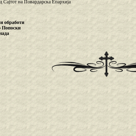
д Сајтот на Повардарска Епархија
 и обработи
 Попоски
нада