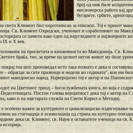
број од нив биле испратен
мисионерска работа кај др
бугарите, србите, црногорци
на свети Климент бил хиротонисан за епископ. Тој е првиот ма
рхија. Св. Климент Охридски, ученикот и соработникот на Маке
 историјата се памети како еден од најугледните и најзначјнит
 IX и X век.
оположник на просветата и книжевноста во Македонија. Св. Кли
ветите браќа, тие, за време на целиот негов живот му биле урн
покрај тоа што проповедал исто така познато е дека и составувал
е – обрасци за сите празници и недели во годината”, кои им бил
виот македонски народ. Најверојатно тој е автор и на Панонскит
водот на Цветниот триод – богослужбената книга, во која е содр
 Педесетницата. Постои голема веројатност дека тој е автор на 
а, како и на најстарата служба на Свети Кирил и Методиј.
 е особено важен за културното и цивилизациско издигнување н
ожни на стагнација и асимилација од страна на културно поиздиг
врдиме дека св. Климент, св. Наум и останатите ученици на св. 
а историја.