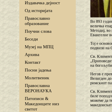
Издавачка дејност
Од историјата
Православно
Во 893 годи
образование
величка епа
Методиј, во
Поучни слова
Евангелие во
Беседи
Тој е основ
Музеј на МПЦ
подвизи на С
Архива
Св. Климент 
„Проповедит
Контакт
на богољуби
Посни јадења
Негов е пре
Молитвеник
Велигден до
римскиот пап
Православна
ВЕРОНАУКА
Св. Климент
биле поподл
Патописи &
можеме да т
Македонците низ
македонскат
светот