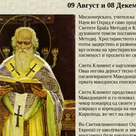
09 Август и 08 Деке
Мисионерската, учителска и
Наум во Охрид е само прод
Светите Браќа Методиј и К
духовните темели поставен
Методиј. Христијанството 
потоа зацврстено и развие
врз основа на христијанск
писменост и просвета во св
Свети Климент е најголеми
Оваа негова дејност тесно
паганизираните Македонци,
првата македонска епископ
Свети Климент продолжил с
Македонците и го основал 
чекор понапред од своите 
извршил и корекција на нек
Кирилица, во чест на својо
Во Светиклиментовиот Охри
Европа) се школувале и за
многумина биле ракоположе