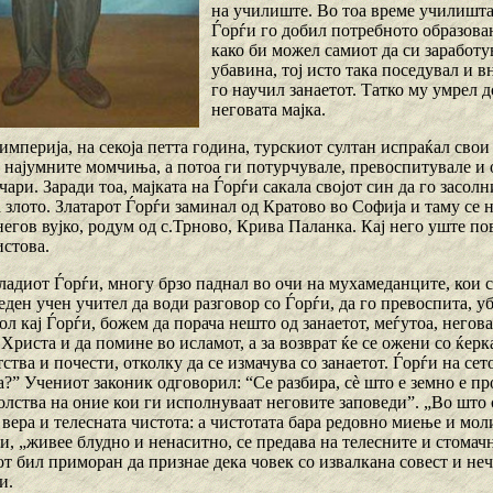
на училиште. Во тоа време училишта
Ѓорѓи го добил потребното образовани
како би можел самиот да си заработ
убавина, тој исто така поседувал и 
го научил занаетот. Татко му умрел д
неговата мајка.
империја, на секоја петта година, турскиот султан испраќал свои
 најумните момчиња, а потоа ги потурчувале, превоспитувале и 
чари. Заради тоа, мајката на Ѓорѓи сакала својот син да го засол
 злото. Златарот Ѓорѓи заминал од Кратово во Софија и таму се 
егов вујко, родум од с.Трново, Крива Паланка. Кај него уште пове
стова.
ладиот Ѓорѓи, многу брзо паднал во очи на мухамеданците, кои с
еден учен учител да води разговор со Ѓорѓи, да го превоспита, 
л кај Ѓорѓи, божем да порача нешто од занаетот, меѓутоа, негов
 Христа и да помине во исламот, а за возврат ќе се ожени со ќерка
ства и почести, отколку да се измачува со занаетот. Ѓорѓи на се
на?” Учениот законик одговорил: “Се разбира, сѐ што е земно е 
олства на оние кои ги исполнуваат неговите заповеди”. „Во што 
вера и телесната чистота: а чистотата бара редовно миење и мол
, „живее блудно и ненаситно, се предава на телесните и стомачн
 бил приморан да признае дека човек со извалкана совест и нечи
и.