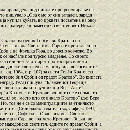
ила пронајдена под циглите при реновирање на
ето пишувало „Ова е мојот син запален, заради
 ја купила куќата, во црквата посветена на овој
шниот архиерејски намесник, свештеникот Никола
“Св. новомаченик Ѓорѓи” во Кратово на
На оваа икона Свети. вмч. Ѓорѓи е претставен во
Србија на Фрушка Гора, во дрвено ковчеже. Во
к се наоѓале под турско владеење. Со своето
анал синоним за отпорот против присилното
македонски светител се манипулира во соседните
град, 1984, стр. 107) за свети Ѓорѓи Кратовски
потекло бил Србин од градот Кратово”. Во книгата
елград, 1973) пишува: “Блажениот Георгије –
, нашиот истакнат научник д-р Вера Антиќ
орѓи Кратовски, Кратово воопшто не е спомнато
родил во “место што се викало Кратово” (д-р Вера
 Но, тоа не е се со манипулациите за етничкото
ветиите” (Синодално издателство, Софија, 1991,
менет со „Софиски“. Овде читаме: “Светиот
итар и Сара во гратчето Кратово”. Значи, во
т македонски светител, едните го прават Србин, а
како дека ваков е случајот и со други македонски