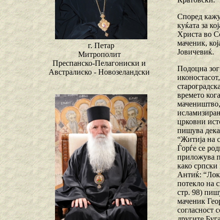
Според кажу
куќата за ко
Христа во Со
маченик, ко
г. Петар
Јовичевиќ.
Митрополит
Преспанско-Пелагониски и
Подоцна зог
Австралиско - Новозеландски
иконостасот,
староградск
времето кога
мачеништво,
исламизирањ
црковни исто
пишува дека
“Житија на 
Ѓорѓе се ро
приложува п
како српски 
Антиќ: “Лока
потекло на с
стр. 98) пи
маченик Гео
согласност 
другите Буга