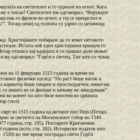
шулата на светителот и го турнале во огнот. Кога
 му е топло? Светителот им одговорил: “Верувајте
аш пак го фрлиле во огнот, а тој се прекрстил и
!”. Тогаш некој од толпата го удрил со цепаница
жд. Христијаните побарале да го земат неговото
не успеале. Истата ноќ еден христијанин кришум го
Петар отишол кај кадијата и го прашал дали можат
та му одговорил: “Ѓорѓи е светец. Тие што го чуваа
иен на 11 февруари 1515 година за време на
еговиот физички изглед: “По раст беше висок и
 по карактер беше смирен и простосрдечен; никогаш
р; со ништо не се фалеше и никому не завидуваше”.
ни во ковчег по што биле внесени во црквата.
тар стил).
мрт во 1515 година од авторот поп Пејо (Петар).
иран за светител на Московскиот собор во 1549
77 година, стр. 195). Постарите Кратовчани
9 година (исто, стр. 202). Историски податок што
– 1520) во чие време пострадал свети Ѓорѓи