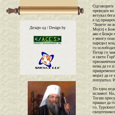
Одговорите и
преведен во
ветувал бега
е од приврем
“Знаете ли в
Дезајн од / Design by
Мојсеј е Бож
ако е Божји
е многу опас
наредил мла
го ослободат
Петар го за
и свети Ѓорѓ
првомаченик
нема да го 
привременот
морал да се 
попуштил. Ис
По една неде
исламот. Но
Тогаш присут
прашал да ги
го. Турскиот
свештеникот