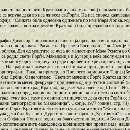
вањата на постарите Кратовчани сликата на овој наш маченик б
ја се верува дека во неа живеел св.Ѓорѓи. На неа според кажувањ
фија“. Сликата била однесена од жената по име Мара Лопка, која
ја се градела во тоа време во Кратово и била предадена на тога
рафот Димитар Папрадишки сликата ја пресликал во црквата на 
 како и во црквата “Раѓање на Пресвета Богородица” во Скопје. 
а облека. Дел од моштите се чува во манастирот Мала Ремета во 
 се родил свети Ѓорѓи, Македонија и Бугарија веќе околу еден ве
 кое многу бргу се прочуло среде поробените христијани, тој ст
е. На крајот да кажеме дека и со етничката припадност на овој 
риографии. Така, на пример, во Прологот од монахот Тадија (Бел
 бил Србин. Овде читаме: “Светиот маченик Ѓорѓе Кратовац по 
светците за месец февруари” приредена од д-р Јустин Поповиќ (Б
дил во српскиот град Кратово, на десет часа одење од Штип”. Но
одатоци според кои во најстариот препис на житието на свети Ѓ
град, туку дека таму во оригинал пишувало дека свети Ѓорѓи се 
лни хагиографии во Македонија”, Скопје, 1977 година, стр. 74).
вети Ѓорѓи Кратовски. За него во бугарската книга “Житија на с
шува дека бил Бугарин. Дури и неговиот прекар „Кратовски“ е за
рги Софиски Нови се родил од благочестиви родители Бугари Дим
со сопствената анти-македонска шовинистичка пропаганда, нашио
рин. Тие прават се само за да не се спомне македонското име! Се