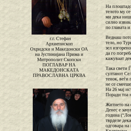
На плоштадот
телото му се
ми дека ништ
силно извика
по главата и
Веднаш потоа
г.г. Стефан
тело, но Тур
Архиепископ
зел изгорен
Охридски и Македонски ОА
да го погреб
на Јустинијана Прима и
кажуваат дек
Митрополит Скопски
ПОГЛАВАР НА
Така свети Ѓ
МАКЕДОНСКАТА
султанот Сел
ПРАВОСЛАВНА ЦРКВА
тенок, веѓи 
не се смееше
На 26 мај ис
Поради тоа н
Житието на 
Денес е зач
година (“Ло
тврделе дека
одговара на 
Кратовски.