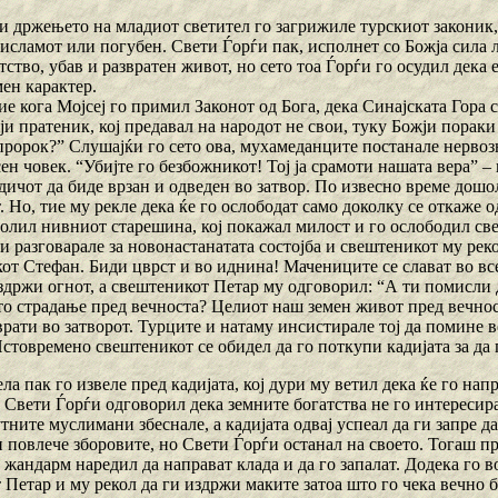
 држењето на младиот светител го загрижиле турскиот законик, ко
 исламот или погубен. Свети Ѓорѓи пак, исполнет со Божја сила 
тство, убав и развратен живот, но сето тоа Ѓорѓи го осудил дека е 
ен карактер.
ие кога Мојсеј го примил Законот од Бога, дека Синајската Гора 
ји пратеник, кој предавал на народот не свои, туку Божји порак
 пророк?” Слушајќи го сето ова, мухамеданците постанале нервоз
ен човек. “Убијте го безбожникот! Тој ја срамоти нашата вера” 
дичот да биде врзан и одведен во затвор. По извесно време дошо
. Но, тие му рекле дека ќе го ослободат само доколку се откаже 
молил нивниот старешина, кој покажал милост и го ослободил св
и разговарале за новонастанатата состојба и свештеникот му реко
от Стефан. Биди цврст и во иднина! Мачениците се слават во все
издржи огнот, а свештеникот Петар му одговорил: “А ти помисли 
о страдање пред вечноста? Целиот наш земен живот пред вечност
врати во затворот. Турците и натаму инсистирале тој да помине в
товремено свештеникот се обидел да го поткупи кадијата за да г
ла пак го извеле пред кадијата, кој дури му ветил дека ќе го на
, Свети Ѓорѓи одговорил дека земните богатства не го интересир
ните муслимани збеснале, а кадијата одвај успеал да ги запре да
 повлече зборовите, но Свети Ѓорѓи останал на своето. Тогаш пр
 жандарм наредил да направат клада и да го запалат. Додека го 
 Петар и му рекол да ги издржи маките затоа што го чека вечно 