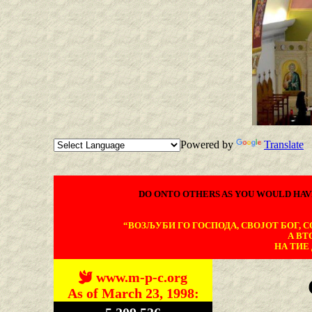
Powered by
Translate
DO ONTO OTHERS AS YOU WOULD HAV
“ВОЗЉУБИ ГО ГОСПОДА, СВОЈОТ БОГ, СО
А ВТ
НА ТИЕ 
www.m-p-c.org
As of March 23, 1998: