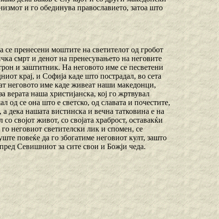
инизмот и го обединува православието, затоа што
га се пренесени моштите на светителот од гробот
ичка смрт и денот на пренесувањето на неговите
атрон и заштитник. На неговото име се песветени
ниот крај, и Софија каде што пострадал, во сета
ат неговото име каде живеат наши македонци,
а верата наша христијанска, кој го жртвувал
ал од се она што е светско, од славата и почестите,
, а дека нашата вистинска и вечна татковина е на
со својот живот, со својата храброст, оставакќи
 го неговиот светителски лик и спомен, се
ште повеќе да го збогатиме неговиот култ, зашто
а пред Севишниот за сите свои и Божји чеда.