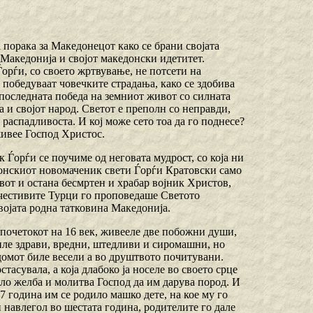
порака за Македонецот како се брани својата
 Македонија и својот македонски идетитет.
рѓи, со своето жртвување, не потсети на
победуваат човечките страдања, како се здобива
 последната победа на земниот живот со силната
а и својот народ. Светот е преполн со неправди,
 распадливоста. И кој може сето тоа да го поднесе?
живее Господ Христос.
Ѓорѓи се поучиме од неговата мудрост, со која ни
онскиот новомаченик свети Ѓорѓи Кратовски само
вот и остана бесмртен и храбар војник Христов,
ечестивите Турци го проповедаше Светото
војата родна татковина Македонија.
и почетокот на 16 век, живееле две побожни души,
иле здрави, вредни, штедливи и сиромашни, но
 домот биле весели а во друштвото почитувани.
тасувала, а која длабоко ја носеле во своето срце
било желба и молитва Господ да им дарува пород. И
7 година им се родило машко дете, на кое му го
 навлегол во шестата година, родителите го дале