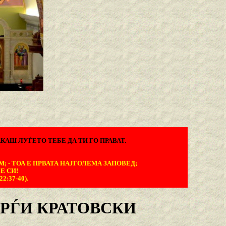
КАШ ЛУЃЕТО ТЕБЕ ДА ТИ ГО ПРАВАТ.
М; - ТОА Е ПРВАТА НАЈГОЛЕМА ЗАПОВЕД;
Е СИ!
:37-40).
РЃИ КРАТОВСКИ