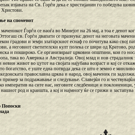
епак изјавата на Св. Ѓорѓи дека е христијанин го победува шов
е Христови.
ње на споменот
маченикот Ѓорѓи се наоѓа во Минејот на 26 мај, а тоа е денот ко
Оттогаш св. Ѓорѓи двапати се празнува: денот на неговата мачен
кои градови и земји златарскиот еснаф го почитува како свој п
ви, а неговиот светителски култ полека се шири од Кратово, род
онска и пошироко. Се организираат црковни општини, кои го нос
опа, така во Америка и Австралија. Овој млад и нов страдалник з
и невин живот во цутот на својата најубава возраст и кој се откаж
то богатство, е уште една потврда дека се што е земно е минливо
кедонската православна црква и народ, овој маченик ги задолжил 
н пример за подражавање и следување. Славејќи го и чествувајќи
ко императив на сите нас, неговите следбеници и поклоненици, у
д нашиот род и краишта, а кој и најмногу ќе се грижи и застапув
 Попоски
нада