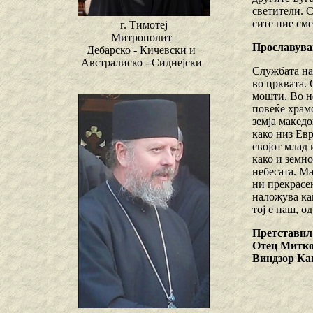
светители. С
сите ние см
г. Тимотеј
Митрополит
Прославува
Дебарско - Кичевски и
Австралиско - Сиднејски
Службата на 
во црквата. 
мошти. Во не
повеќе храмо
земја макед
како низ Евр
својот млад 
како и земно
небесата. Ма
ни прекрасе
наложува ка
тој е наш, о
Претставил
Отец Митко
Виндзор Ка