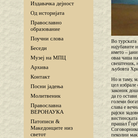
Издавачка дејност
Од историјата
Православно
образование
Поучни слова
Во турската 
најубавите и
Беседи
името – јани
Музеј на МПЦ
оваа чаша на
свештеник, н
Архива
љубовта Хри
Контакт
Но и таму, м
цел избрале 
Посни јадења
законик дошо
Молитвеник
да го остави
големи богат
Православна
слава е веч
ВЕРОНАУКА
рајски задов
вистинската 
Патописи &
прашал Ѓорѓи
Македонците низ
Соговорникот
светот
пеколни мак