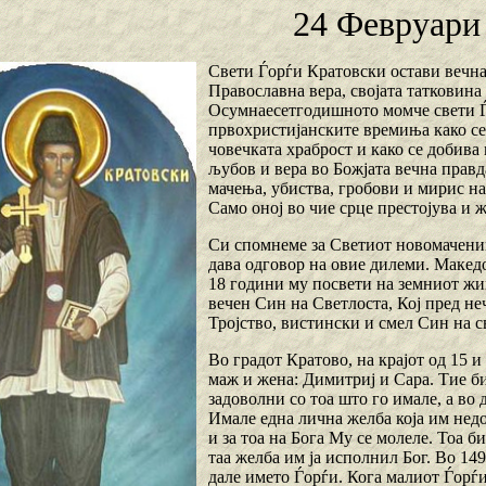
24 Февруари
Свети Ѓорѓи Кратовски остави вечна 
Православна вера, својата татковина
Осумнаесетгодишното момче свети Ѓо
првохристијанските времиња како се 
човечката храброст и како се добива
љубов и вера во Божјата вечна правд
мачења, убиства, гробови и мирис на
Само оној во чие срце престојува и 
Си спомнеме за Светиот новомаченик 
дава одговор на овие дилеми. Макед
18 години му посвети на земниот жи
вечен Син на Светлоста, Кој пред н
Тројство, вистински и смел Син на с
Во градот Кратово, на крајот од 15 
маж и жена: Димитриј и Сара. Тие б
задоволни со тоа што го имале, а во
Имале една лична желба која им недос
и за тоа на Бога Му се молеле. Тоа 
таа желба им ја исполнил Бог. Во 149
дале името Ѓорѓи. Кога малиот Ѓорѓи