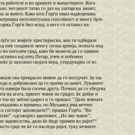
та работеле и во црквите и манастирите. Кога
е, неговиот татко го дал на златарски занает,
ува за живот. Како што Ѓорѓи имал надворешна
внатрешна интелектуална способност и многу брзо
одека Ѓорѓи бил млад, а него го оставил на
 луѓе по земјите христијански, кои ги одбирале
од нив создавале многу силна армија, позната под
ни во поголем град, како би можела да го одмине
настанил кај отец Петар, учен и побожен
ќе ја запознал својата вера, утврдувајќи се во
акале ова прекрасно момче да го потурчат. За таа
убеди и доброволно да го прими исламот. Лукавиот
ата намера била сосема друга. Почнал да го убедува
та на агата, првиот човек на градот, ќе добие и
то тоа му заблагодарил и го прашал: “Дали земната
пропадливо и времено, но Мухамед има ветено
се состојат заповедите?“, прашал Ѓорѓи. “Во
итви”, одговорил законикот. „Но ако човек“,
и задоволства, дали ќе биде примен во рајот?“
сто срце не ќе го наследи рајот, туку вечните