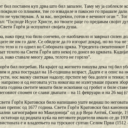
 бил поставен куп дрва што бил запален. Таму му ја соблекле ко
 покрило со пликови, тие го извадиле и пакосно го прашале дали
о не чувствувам. А за вас, несреќни, готов е вечниот оган “. Тог
л: “Господе Исусе Христе, во твоите раце го предавам својот дух
 Свети Ѓорѓи ја испуштил својата душа.
, иако пред тоа било сончево, се наоблачило и заврнал силен до
ците не им го дале. Се обиделе да го изгорат докрај, но во тоа 
ото тело и го однел во Соборната црква. Утредента свештеникот 
аат телото на Свети Ѓорѓи што некој го донел во црквата. Кадија
а, иако ставале многу дрва, телото не горело”.
орѓи бил погребан. На крајот од житието пишува дека тој бил уб
им и дека пострадал на 18-годишна возраст. Даден е и опис на н
густи, нос малку свиткан надолу; прстите му беа долги и тенки;
 напразно и од неговата уста никогаш не излегуваше празен збо
тата година светите мошти биле ископани од гробот и биле ставе
еговиот спомен се слави двапати – на 11 февруари и на 26 мај (с
свети Ѓорѓи Кратовски било напишано уште веднаш по неговата с
уван препис од 1677 година. Свети Ѓорѓи Кратовски бил канониз
кални хагиографии во Македонија” од д-р Вера Антиќ, Скопје, 19
 остатоци од родната куќа на неговите родители имало се до 193
вистината е и владеењето на турскиот султан Селим Први (1512 