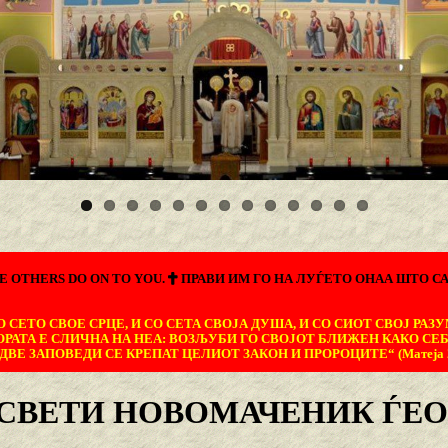
E OTHERS DO ON TO YOU.
ПРАВИ ИМ ГО НА ЛУЃЕТО ОНАА ШТО СА
 СЕТО СВОЕ СРЦЕ, И СО СЕТА СВОЈА ДУША, И СО СИОТ СВОЈ РАЗУ
ОРАТА Е СЛИЧНА НА НЕА: ВОЗЉУБИ ГО СВОЈОТ БЛИЖЕН КАКО СЕБ
ДВЕ ЗАПОВЕДИ СЕ КРЕПАТ ЦЕЛИОТ ЗАКОН И ПРОРОЦИТЕ“ (Матеја 22
СВЕТИ НОВОМАЧЕНИК ЃЕО