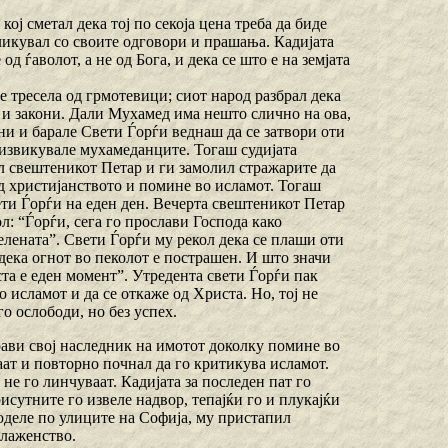
ј сметал дека тој по секоја цена треба да биде
ликувал со своите одговори и прашања. Кадијата
од ѓаволот, а не од Бога, и дека се што е на земјата
се тресела од грмотевици; сиот народ разбрал дека
и и закони. Дали Мухамед има нешто слично на ова,
ни и барале Свети Ѓорѓи веднаш да се затвори оти
– извикувале мухамеданците. Тогаш судијата
л свештеникот Петар и ги замолил стражарите да
од христијанството и помине во исламот. Тогаш
ети Ѓорѓи на еден ден. Вечерта свештеникот Петар
л: “Ѓорѓи, сега го прослави Господа како
лената”. Свети Ѓорѓи му рекол дека се плаши оти
дека огнот во пеколот е пострашен. И што значи
а е еден момент”. Утредента свети Ѓорѓи пак
о исламот и да се откаже од Христа. Но, тој не
о ослободи, но без успех.
прави свој наследник на имотот доколку помине во
аат и повторно почнал да го критикува исламот.
 не го линчуваат. Кадијата за последен пат го
исутните го извеле надвор, тепајќи го и плукајќи
воделе по улиците на Софија, му пристапил
блаженство.