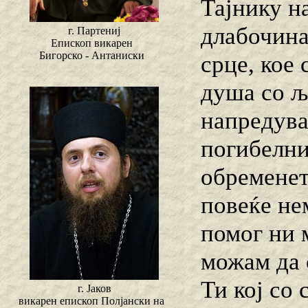
Тајнику н
длабочина
г. Партениј
Епископ викарен
Бигорско - Антаниски
срце, кое 
душа со љ
напредува
погибелни
обременет
повеќе не
помог ни 
можам да 
Ти кој со 
г. Јаков
викарен епископ Полјански на