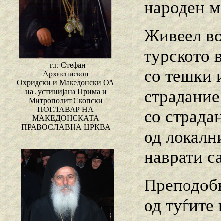
народен м
Живеел во
турското 
г.г. Стефан
со тешки 
Архиепископ
Охридски и Македонски ОА
страдание
на Јустинијана Прима и
Митрополит Скопски
ПОГЛАВАР НА
со страда
МАКЕДОНСКАТА
ПРАВОСЛАВНА ЦРКВА
од локалн
наврати са
Преподобн
од туѓите