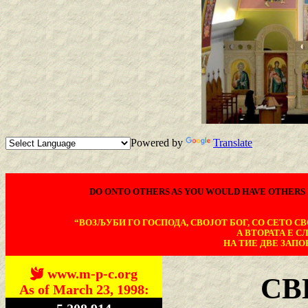
Powered by
Translate
DO ONTO OTHERS AS YOU WOULD HAVE OTHERS 
“ВОЗЉУБИ ГО ГОСПОДА, СВОЈОТ БОГ, СО СЕТО СВО
А ВТОРАТА Е С
НА ТИЕ ДВЕ ЗАПОВ
www.m-p-c.org
СВ
As of March 23, 1998: