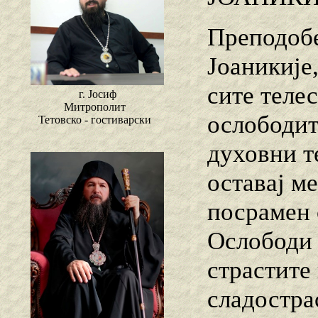
Преподоб
Јоаникије
сите теле
г. Јосиф
Митрополит
ослободит
Тетовско - гостиварски
духовни т
оставај ме
посрамен 
Ослободи 
страстите
сладостра