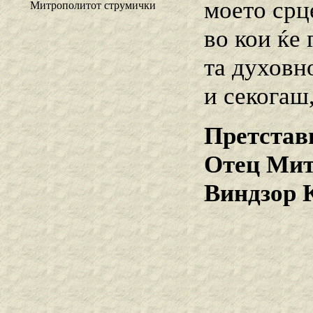
моето срц
Митрополитот струмички
во кои ќе 
та духовно
и секогаш,
Претстав
Отец Мит
Виндзор 