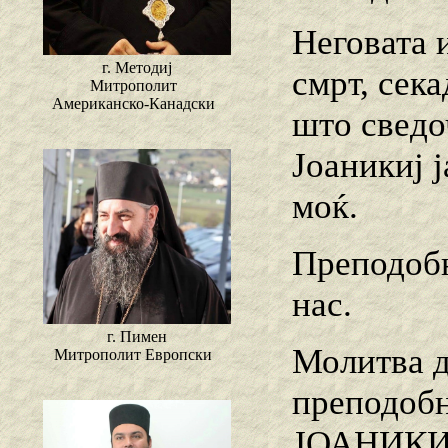
Неговата 
г. Методиј
смрт, сека
Митрополит
Американско-Канадски
што сведо
Јоаникиј 
моќ.
Преподобн
нас.
г. Пимен
Молитва 
Митрополит Европски
преподоб
ЈОАНИКИ