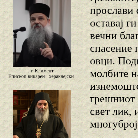
прослави 
оставај г
вечни благ
спасение 
овци. Под
молбите н
г. Климент
Епископ викарен - хераклејски
изнемоште
грешниот 
свет лик, 
многуброј