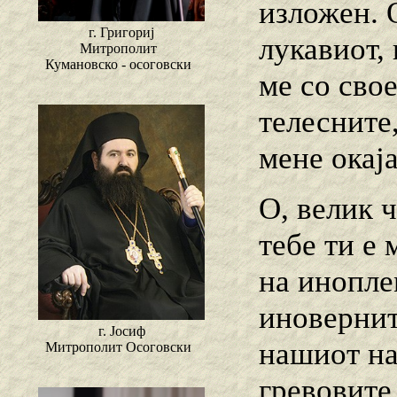
изложен. 
г. Григориј
лукавиот, 
Митрополит
Кумановско - осоговски
ме со сво
телесните
мене окај
О, велик 
тебе ти е
на инопле
иновернит
г. Јосиф
нашиот на
Митрополит Осоговски
гревовите,