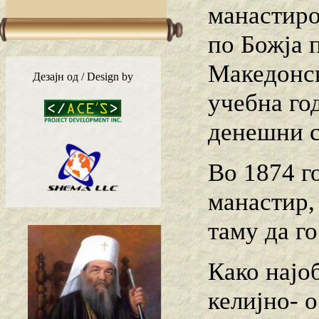
манастиро
по Божја 
Македонск
Дезајн од / Design by
учебна го
денешни 
Во 1874 г
манастир,
таму да г
Како најо
келијно- 