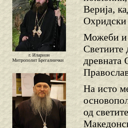
Верија, к
Охридски 
Можеби и 
Светиите 
г. Иларион
древната 
Митрополит Брегалнички
Православ
На исто ме
основопол
од светит
Македонск