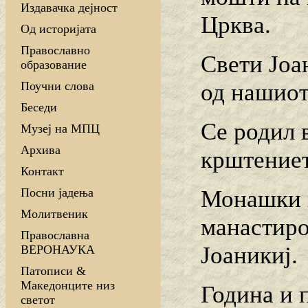
Издавачка дејност
Црква.
Од историјата
Православно
Свети Јоа
образование
од нашиот
Поучни слова
Беседи
Се родил 
Музеј на МПЦ
Архива
крштениет
Контакт
Монашки п
Посни јадења
Молитвеник
манастиро
Православна
Јоаникиј.
ВЕРОНАУКА
Патописи &
Македонците низ
Година и 
светот