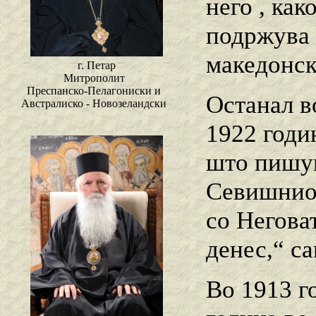
него , как
подржува 
македонск
г. Петар
Митрополит
Преспанско-Пелагониски и
Останал во
Австралиско - Новозеландски
1922 годи
што пишув
Севишниот
со Негова
денес,“ с
Во 1913 г