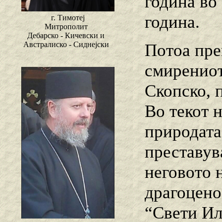
година во
година.
г. Тимотеј
Митрополит
Дебарско - Кичевски и
Австралиско - Сиднејски
Потоа пре
смирениот
Скопско, п
Во текот 
природата
преставув
неговото 
драгоцено
“Свети Ил