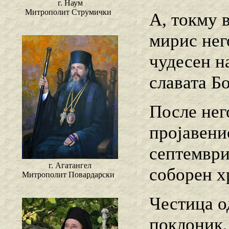
г. Наум
Митрополит Струмички
А, токму в
мирис нег
чудесен на
славата Бо
После нег
пројавени
септември
г. Агатангел
соборен х
Митрополит Повардарски
Честица о
поклоник,