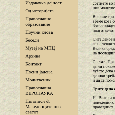
Издавачка дејност
сретнете во 
нив молитве
Од историјата
Во овие три
Православно
време кога с
образование
богосоздаден
подготвеното
Поучни слова
Сите денови
Беседи
се најтешки
Музеј на МПЦ
Велика среда
на последни
Архива
Светата Цркв
Контакт
да ни покаже
луѓето дека 
Посни јадења
денови треба
Молитвеник
и да се помо
Православна
Трите дена 
ВЕРОНАУКА
На Велики п
Патописи &
понеделник е
Македонците низ
праведниот Ј
светот