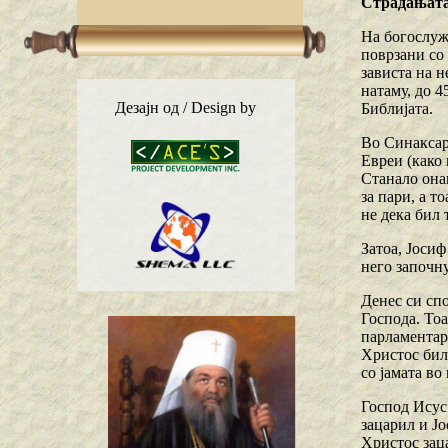
Страдањата 
На богослужб
поврзани со 
зависта на н
натаму, до 4
Дезајн од / Design by
Библијата.
Во Синаксаро
Евреи (како 
Станало онак
за пари, а т
не дека бил
Затоа, Јосиф
него започн
Денес си спо
Господа. То
парламентаре
Христос бил
со јамата во
Господ Исус 
зацарил и Јо
Христос заца