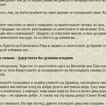
раведниот Јов да ги поднесуваме несреќите и непријатностите во
ува!
ето, пак, на богослужбите во овие денови се изложуваат оние Хр
те текстови се многу поврзани со евангелските четива, во кои, с
традање, по патот, разговараше со апостолите и им велеше: Ете
како што е напишано“. Дојдете, со очистени мисли, и ние да одим
 животните наслади, та со Него и да оживееме…
со Христа на Елеонската Гора и заедно со апостолите да бдееме 
 да нè избавиш нас…
 смоква – јудејството без духовни плодови
онеделник, Христос со апостолите одел од Витанија кон Ерусалим
е се чита Евангелието за исушувањето на бесплодната смоква (пр
24).
илното толкување и според учењето на Црквата, неплодната смокв
нашол вистински плод на добри дела и вистинска вера, туку имал
о изобличил, а народот, иако имал вера во Бога и велел дека вер
вера – не правеле добро. А токму кај тој народ дошол Синот Бож
со смоквата: На прв поглед, дрвото изгледало дека има плодови, 