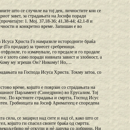
ните што се случиле на тој ден, личностите кои се
риот завет, за страдањата на Јосифа поради
рочитајте: 1. Мој. 37,18-36; 41,38-44; 42,1-8 и
личности и конкретно време. Запишан е во
да Исуса Христа Го намразиле истородните браќа
е (Го продаде) за триесет сребреници.
 отфрлиле, го измачувале, го предале и го продале
о е злото само поради нивната завист и злобност, а
а. Кому му згреши Он? Никому! Но,…
традањата на Господа Исуса Христа. Токму затоа, со
стово време, којшто е поврзан со страдањата на
огашниот Парламент (Синедрион) во Ерусалим. Тој
стос. По крстните страдања и смртта, Господ Исус
атен. Гробницата на Јосиф Ариматеец е споредена
а сила, се зацарил над сите и над сè, како што се
ел, којшто ги спасил своите браќа од смртта.
Човекољубиво нè откупи и нè дарува со добрини. Ни