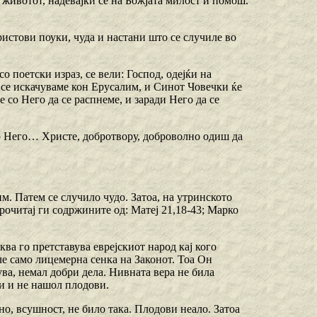
 животот, надевајќи се на Божјата милост и помош.
истови поуки, чуда и настани што се случиле во
о поетски израз, се вели: Господ, одејќи на
, се искачуваме кон Ерусалим, и Синот Човечки ќе
е со Него да се распнеме, и заради Него да се
со Него… Христе, добротвору, доброволно одиш да
. Патем се случило чудо. Затоа, на утринското
очитај ги содржините од: Матеј 21,18-43; Марко
а го претставува еврејскиот народ кај кого
е само лицемерна сенка на Законот. Тоа Он
ува, немал добри дела. Нивната вера не била
ји и не нашол плодови.
но, всушност, не било така. Плодови неало. Затоа