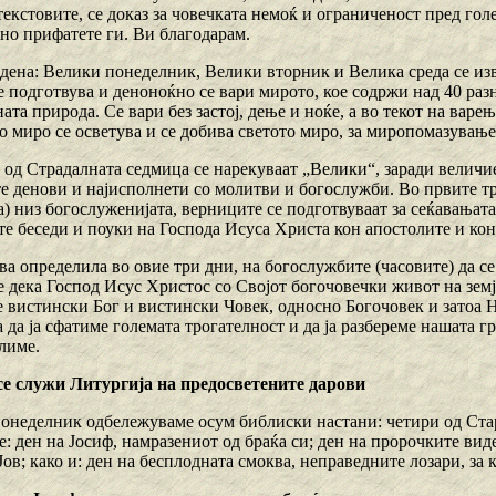
текстовите, се доказ за човечката немоќ и ограниченост пред гол
но прифатете ги. Ви благодарам.
 дена: Велики понеделник, Велики вторник и Велика среда се из
е подготвува и деноноќно се вари мирото, кое содржи над 40 ра
ата природа. Се вари без застој, дење и ноќе, а во текот на варе
 миро се осветува и се добива светото миро, за миропомазување
 од Страдалната седмица се нарекуваат „Велики“, заради величие
те денови и најисполнети со молитви и богослужби. Во првите 
) низ богослуженијата, верниците се подготвуваат за сеќавањат
те беседи и поуки на Господа Исуса Христа кон апостолите и кон
а определила во овие три дни, на богослужбите (часовите) да се
 дека Господ Исус Христос со Својот богочовечки живот на земја
е вистински Бог и вистински Човек, односно Богочовек и затоа Н
 да ја сфатиме големата трогателност и да ја разбереме нашата 
лиме.
се служи Литургија на предосветените дарови
онеделник одбележуваме осум библиски настани: четири од Стар
: ден на Јосиф, намразениот од браќа си; ден на пророчките виде
ов; како и: ден на бесплодната смоква, неправедните лозари, за 