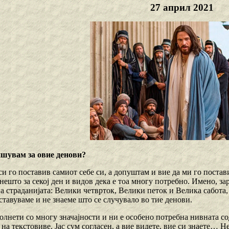
27 април 2021
ишувам за овие денови?
 го поставив самиот себе си, а допуштам и вие да ми го поставит
ешто за секој ден и видов дека е тоа многу потребно. Имено, за
а страданијата: Велики четврток, Велики петок и Велика сабота,
ставуваме и не знаеме што се случувало во тие денови.
олнети со многу значајности и ни е особено потребна нивната со
на текстовиве. Јас сум согласен, а вие видете, вие си знаете… Н