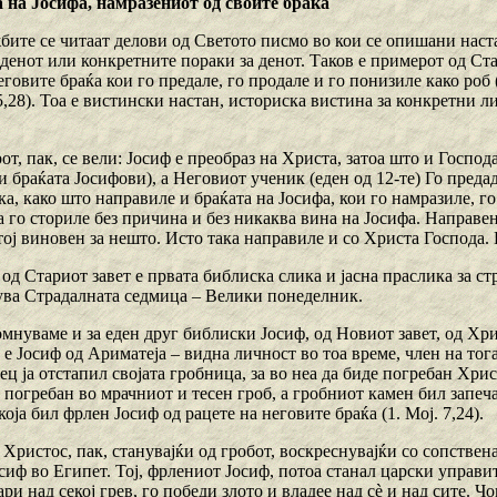
на Јосифа, намразениот од своите браќа
ите се читаат делови од Светото писмо во кои се опишани наста
денот или конкретните пораки за денот. Таков е примерот од Ста
еговите браќа кои го предале, го продале и го понизиле како роб (п
5,28). Тоа е вистински настан, историска вистина за конкретни 
т, пак, се вели: Јосиф е преобраз на Христа, затоа што и Госпо
и браќата Јосифови), а Неговиот ученик (еден од 12-те) Го предад
а, како што направиле и браќата на Јосифа, кои го намразиле, го
оа го сториле без причина и без никаква вина на Јосифа. Направен
 тој виновен за нешто. Исто така направиле и со Христа Господ
 од Стариот завет е првата библиска слика и јасна праслика за с
ува Страдалната седмица – Велики понеделник.
мнуваме и за еден друг библиски Јосиф, од Новиот завет, од Хри
а е Јосиф од Ариматеја – видна личност во тоа време, член на т
ц ја отстапил својата гробница, за во неа да биде погребан Хри
 погребан во мрачниот и тесен гроб, а гробниот камен бил запеч
 која бил фрлен Јосиф од рацете на неговите браќа (1. Мој. 7,24).
Христос, пак, станувајќи од гробот, воскреснувајќи со сопственат
сиф во Египет. Тој, фрлениот Јосиф, потоа станал царски управит
ри над секој грев, го победи злото и владее над сè и над сите. 