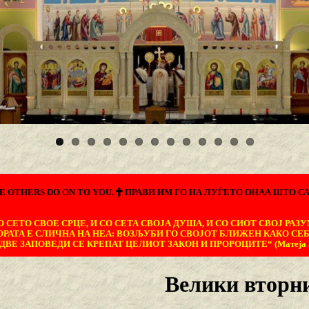
E OTHERS DO ON TO YOU.
ПРАВИ ИМ ГО НА ЛУЃЕТО ОНАА ШТО СА
 СЕТО СВОЕ СРЦЕ, И СО СЕТА СВОЈА ДУША, И СО СИОТ СВОЈ РАЗУ
ОРАТА Е СЛИЧНА НА НЕА: ВОЗЉУБИ ГО СВОЈОТ БЛИЖЕН КАКО СЕБ
ДВЕ ЗАПОВЕДИ СЕ КРЕПАТ ЦЕЛИОТ ЗАКОН И ПРОРОЦИТЕ“ (Матеја 22
Велики вторн