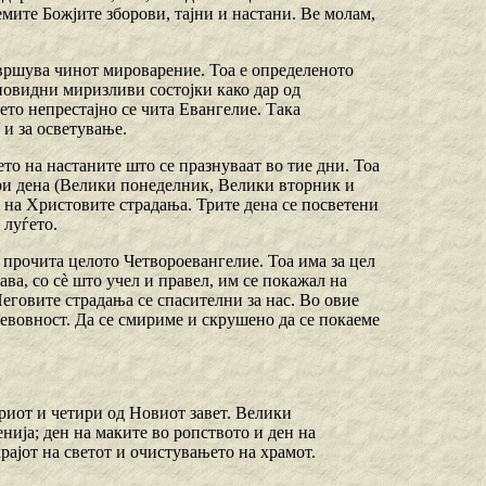
емите Божјите зборови, тајни и настани. Ве молам,
вршува чинот мироварение. Тоа е определеното
зновидни миризливи состојки како дар од
њето непрестајно се чита Евангелие. Така
 и за осветување.
то на настаните што се празнуваат во тие дни. Тоа
три дена (Велики понеделник, Велики вторник и
а на Христовите страдања. Трите дена се посветени
 луѓето.
 прочита целото Четвороевангелие. Тоа има за цел
ва, со сè што учел и правел, им се покажал на
еговите страдања се спасителни за нас. Во овие
гревовност. Да се смириме и скрушено да се покаеме
иот и четири од Новиот завет. Велики
нија; ден на маките во ропството и ден на
крајот на светот и очистувањето на храмот.