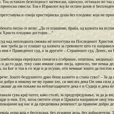
. Тоа останало безплодност засекогаш, односно, останало во таа 
преносна смисла: Тоа е Израилот кој ќе остане јалов и бесплоден
претставува и секоја христијанска душа без плодови: која не при
ената песна се вели: „Да се плашиме, браќа, од казната на ису
а Христа плодови достојни…“
суд над неплодната смоква нè потсетува на Последниот Христов с
кои треба да се плашат од казната за гревовите што ги направиле
а нив е Праведниот суд, а за другите – Страшниот суд. Денес, на
симболизира еврејската синагога (собрание, општина, заедница) 
а и да го даде, туку само имаше само лисја, односно, тие немаа 
а, па Бог и тоа и го зеде и ја исуши, оти немаше зошто да постои 
 рече: Зошто бездушното дрво беше казнето и стана суво? – За да 
и добро и никому не му прави зло, си мислеа дека Он има сила да
акаше да им покаже на неблагодарните дека е и Судија и дека ќе
анала сува крај патот, како столб, за предупредување, за да ја ви
ајде и нив. Ете, затоа светите отци и Црквата направиле овој текс
покајание кај нас и да предизвика решеност да правиме добри де
екоја душа која е бесплодна, без духовни дела, без добродетели. 