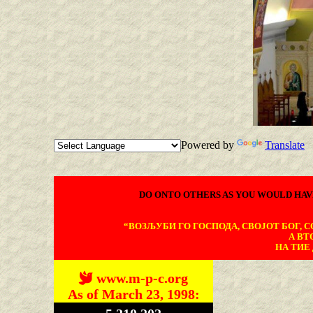
Powered by
Translate
DO ONTO OTHERS AS YOU WOULD HAV
“ВОЗЉУБИ ГО ГОСПОДА, СВОЈОТ БОГ, СО
А ВТ
НА ТИЕ 
www.m-p-c.org
As of March 23, 1998: