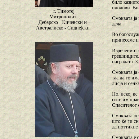
било казнето
плодови. Во 
г. Тимотеј
Митрополит
Смоквата ја 
Дебарско - Кичевски и
дела.
Австралиско - Сиднејски
Во богослужб
принесеме н
Изречениот 
грешниците, 
наградата. З
Смоквата ја 
таа да го им
лисја и сенк
Но, некој ќе
сите им прав
Спасителот с
Смоквата ост
што ќе ги сн
да поттикне 
Смоквата е с