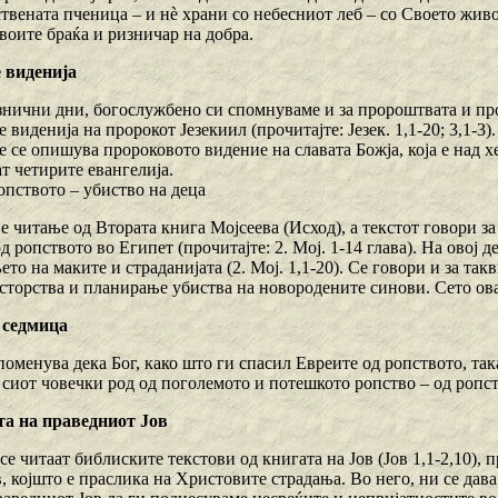
ствената пченица – и нè храни со небесниот леб – со Своето жив
воите браќа и ризничар на добра.
 виденија
знични дни, богослужбено си спомнуваме и за пророштвата и про
 виденија на пророкот Језекиил (прочитајте: Језек. 1,1-20; 3,1-3
де се опишува пророковото видение на славата Божја, која е над 
т четирите евангелија.
опството – убиство на деца
 читање од Втората книга Мојсеева (Исход), а текстот говори за
д ропството во Египет (прочитајте: 2. Мој. 1-14 глава). На овој 
о на маките и страданијата (2. Мој. 1,1-20). Се говори и за та
осторства и планирање убиства на новородените синови. Сето ова
 седмица
поменува дека Бог, како што ги спасил Евреите од ропството, так
 сиот човечки род од поголемото и потешкото ропство – од ропст
та на праведниот Јов
 се читаат библиските текстови од книгата на Јов (Јов 1,1-2,10)
, којшто е праслика на Христовите страдања. Во него, ни се дава