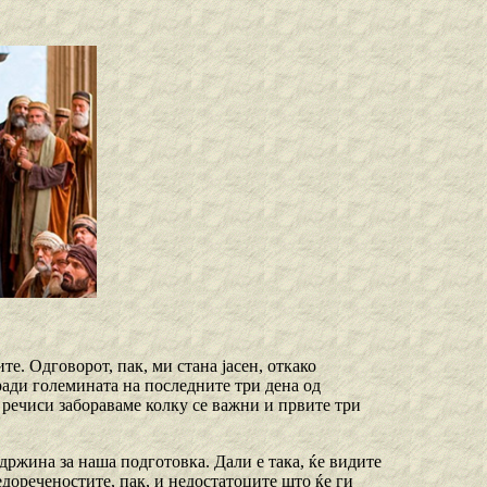
е. Одговорот, пак, ми стана јасен, откако
ради големината на последните три дена од
 речиси забораваме колку се важни и првите три
држина за наша подготовка. Дали е така, ќе видите
едореченостите, пак, и недостатоците што ќе ги