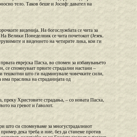
оносно тело. Таков беше и Јосиф: давател на
рочките виденија. На богослужбата се чита за
). На Велики Понеделник се чита почетокот (Језек.
херувимите и видението на четирите лика, кои ги
 првата еврејска Пасха, во спомен за избавувањето
ден, се спомнуваат првите страдални настани –
кви тешкотии што ги надминувале човечките сили,
 има праслика на страданијата од
а, преку Христовите страдања, – со новата Пасха,
вото на гревот и ѓаволот.
, при што си спомнуваме за многустрадалниот
 пример дека треба и ние, без да станеме против