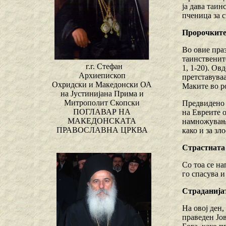
ја дава таин
пченица за с
Пророчките
Во овие пра
таинствените
г.г. Стефан
1, 1-20). Ов
Архиепископ
претставуваа
Охридски и Македонски ОА
Маките во р
на Јустинијана Прима и
Митрополит Скопски
Предвидено е
ПОГЛАВАР НА
на Евреите о
МАКЕДОНСКАТА
намножувањет
ПРАВОСЛАВНА ЦРКВА
како и за зл
Страстната
Со тоа се на
го спасува и
Страданија
На овој ден,
праведен Јов