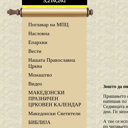
5,210,202
Поглавар на МПЦ
Насловна
Епархии
Вести
Нашата Православна
Црква
Монаштво
Видео
Зошто да п
МАКЕДОНСКИ
Прашањето си
ПРАЗНИЧЕН
напишав по н
ЦРКОВЕН КАЛЕНДАР
Седмицата н
дни. Ги запо
Македонски Светители
А тие се исп
БИБЛИЈА
по читањето 