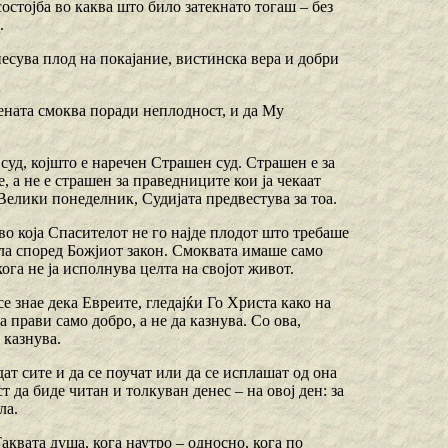
состојба во каква што било затекнато тогаш – без
.
несува плод на покајание, вистинска вера и добри
шената смоква поради неплодност, и да Му
уд, којшто е наречен Страшен суд. Страшен е за
, а не е страшен за праведниците кои ја чекаат
 Велики понеделник, Судијата предвестува за тоа.
во која Спасителот не го најде плодот што требаше
дела според Божјиот закон. Смоквата имаше само
кога не ја исполнува целта на својот живот.
се знае дека Евреите, гледајќи Го Христа како на
 прави само добро, а не да казнува. Со ова,
 казнува.
дат сите и да се поучат или да се исплашат од она
т да биде читан и толкуван денес – на овој ден: за
ла.
Таквата душа, кога наутро – односно, кога по