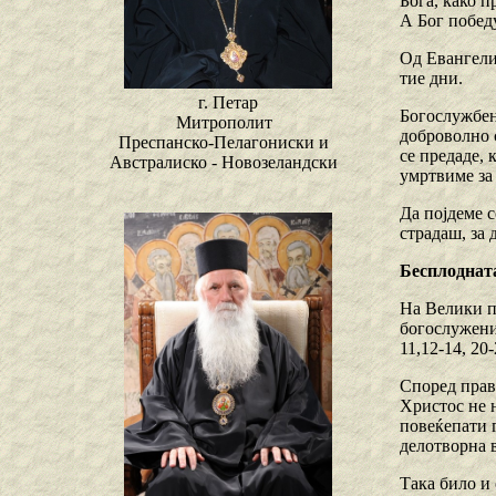
Бога, како п
А Бог побед
Од Евангели
тие дни.
г. Петар
Богослужбени
Митрополит
доброволно с
Преспанско-Пелагониски и
се предаде, 
Австралиско - Новозеландски
умртвиме за
Да појдеме 
страдаш, за
Бесплодната
На Велики п
богослужени
11,12-14, 20-
Според прав
Христос не 
повеќепати г
делотворна 
Така било и 