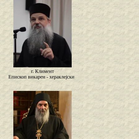
г. Климент
Епископ викарен - хераклејски