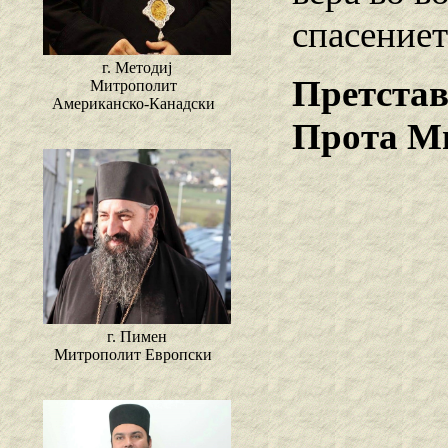
спасениет
г. Методиј
Претстав
Митрополит
Американско-Канадски
Прота М
г. Пимен
Митрополит Европски