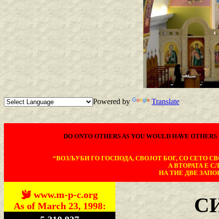
Powered by
Translate
DO ONTO OTHERS AS YOU WOULD HAVE OTHERS 
“ВОЗЉУБИ ГО ГОСПОДА, СВОЈОТ БОГ, СО СЕТО СВО
А ВТОРАТА Е С
НА ТИЕ ДВЕ ЗАПОВ
www.m-p-c.org
С
As of March 23, 1998: