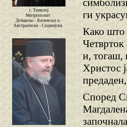
симболизи
г. Тимотеј
ги украсу
Митрополит
Дебарско - Кичевски и
Австралиско - Сиднејски
Како што 
Четврток 
и, тогаш,
Христос ј
предаден,
Според Св
Магдалена
започнала