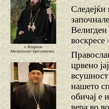
Следејќи 
започнале
Велигден 
воскресе 
г. Иларион
Митрополит Брегалнички
Православ
црвено ја
всушност
нашето сп
обичај е 
вера во в