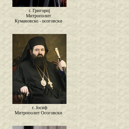
г. Григориј
Митрополит
Кумановско - осоговски
г. Јосиф
Митрополит Осоговски