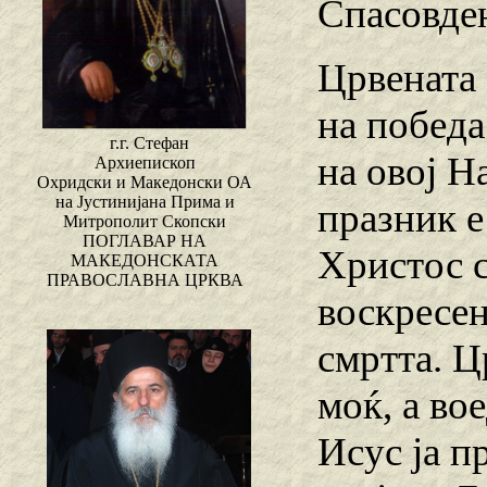
Спасовде
Црвената 
на победа
г.г. Стефан
на овој Н
Архиепископ
Охридски и Македонски ОА
на Јустинијана Прима и
празник е
Митрополит Скопски
ПОГЛАВАР НА
Христос с
МАКЕДОНСКАТА
ПРАВОСЛАВНА ЦРКВА
воскресен
смртта. Ц
моќ, а во
Исус ја п