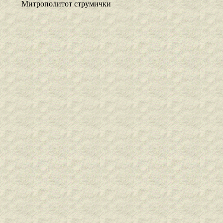
Митрополитот струмички