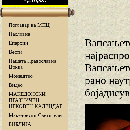
5,210,837
Поглавар на МПЦ
Насловна
Вапсањето
Епархии
Вести
најраспро
Нашата Православна
Вапсањето
Црква
Монаштво
рано наут
Видео
бојадисув
МАКЕДОНСКИ
ПРАЗНИЧЕН
ЦРКОВЕН КАЛЕНДАР
Македонски Светители
БИБЛИЈА