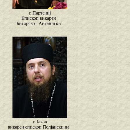
г. Партениј
Епископ викарен
Бигорско - Антаниски
г. Јаков
викарен епископ Полјански на