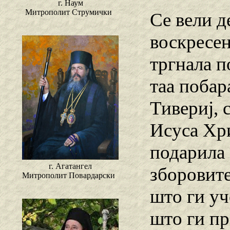
г. Наум
Митрополит Струмички
Се вели д
воскресен
тргнала п
таа побар
Тивериј, 
Исуса Хри
подарила 
г. Агатангел
зборовите
Митрополит Повардарски
што ги уч
што ги пр