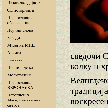
Издавачка дејност
Од историјата
Православно
образование
Поучни слова
Беседи
Музеј на МПЦ
Архива
сведочи С
Контакт
колку и х
Посни јадења
Молитвеник
Велигденс
Православна
ВЕРОНАУКА
традиција
Патописи &
воскресен
Македонците низ
светот