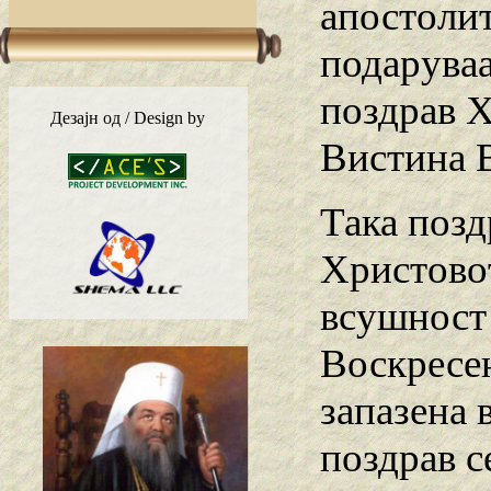
апостолит
подаруваа
поздрав Х
Дезајн од / Design by
Вистина 
Така позд
Христовот
всушност 
Воскресен
запазена 
поздрав с