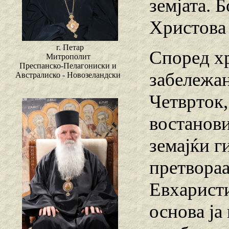
земјата. Б
Христова 
г. Петар
Според хр
Митрополит
Преспанско-Пелагониски и
забележан
Австралиско - Новозеландски
Четврток,
востанови
земајќи г
претвораа
Евхаристи
основа ја