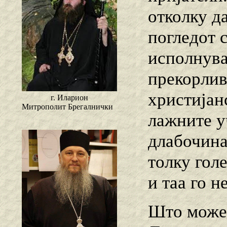
отколку д
погледот 
исполнува
прекорлив,
христијанс
г. Иларион
Митрополит Брегалнички
лажните у
длабочина 
толку гол
и таа го н
Што може 