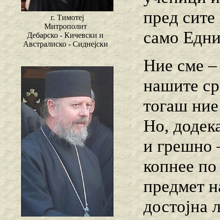
пред сите
г. Тимотеј
Митрополит
само Еднио
Дебарско - Кичевски и
Австралиско - Сиднејски
Ние сме – 
нашите ср
тогаш ние
Но, додек
и грешно 
копнее по
предмет н
достојна 