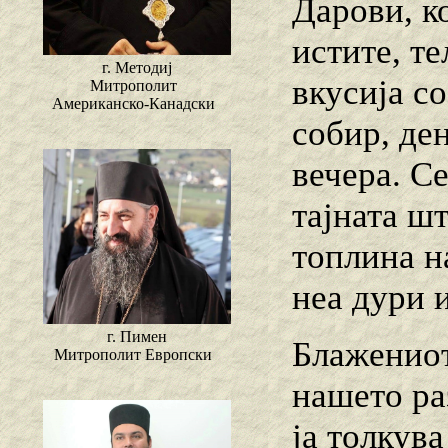
Дарови, к
истите, те
г. Методиј
вкусија с
Митрополит
Американско-Канадски
собир, де
вечера. Се
тајната ш
топлина на
неа дури 
г. Пимен
Блажениот
Митрополит Европски
нашето ра
ја толкува