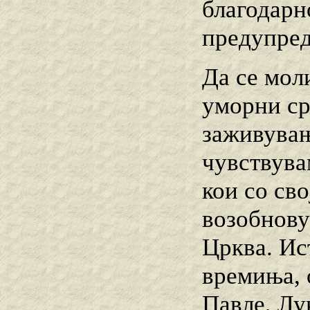
благодарн
предупред
Да се мол
уморни ср
заживувањ
чувствува
кои со сво
возобнову
Црква. Ис
времиња, 
Павле, Лу