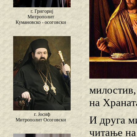
г. Григориј
Митрополит
Кумановско - осоговски
милостив,
на Хранат
г. Јосиф
И друга ми
Митрополит Осоговски
читање на