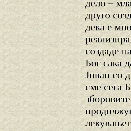
дело – мл
друго соз
дека е мно
реализиран
создаде на
Бог сака д
Јован со 
сме сега Б
зборовите
продолжув
лекувањет