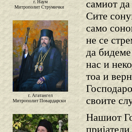
самиот да 
г. Наум
Митрополит Струмички
Сите сону
само соно
не се стр
да бидеме
нас и нек
тоа и вер
Господаро
г. Агатангел
своите сл
Митрополит Повардарски
Нашиот Го
пријатели