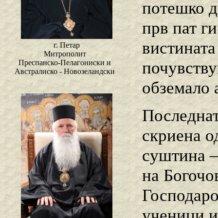
потешко д
прв пат г
вистината
г. Петар
Митрополит
почувству
Преспанско-Пелагониски и
Австралиско - Новозеландски
обземало 
Последнат
скриена од
суштина –
на Богочо
Господаро
ученици и