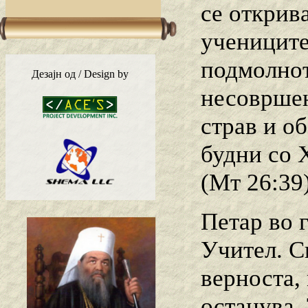
се открив
учениците
подмолнот
Дезајн од / Design by
несовршен
страв и о
будни со 
(Мт 26:39)
Петар во г
Учител. С
верноста,
останува.