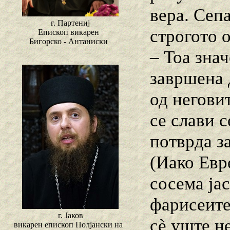
вера. Сепа
г. Партениј
строгото 
Епископ викарен
Бигорско - Антаниски
– Тоа зна
завршена 
од негови
се слави с
потврда за
(Иако Евр
сосема јас
фарисеите 
г. Јаков
сè уште н
викарен епископ Полјански на