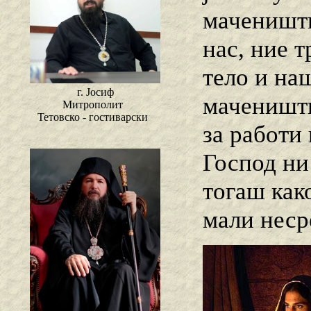
мачеништв
нас, ние 
тело и на
г. Јосиф
мачеништв
Митрополит
Тетовско - гостиварски
за работи
Господ ни 
тогаш как
мали неср