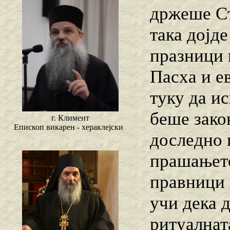
држеше Ст
така дојд
празници 
Пасха и е
туку да и
беше зако
г. Климент
Епископ викарен - хераклејски
доследно 
прашањето
правници г
учи дека 
ритуалнат