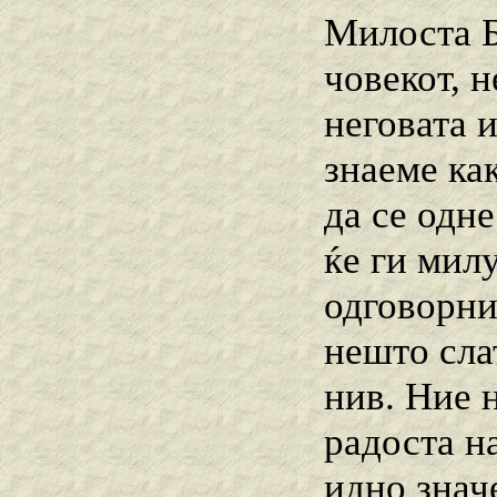
Милоста Б
човекот, 
неговата 
знаеме как
да се одн
ќе ги милу
одговорни
нешто сла
нив. Ние н
радоста н
идно значе