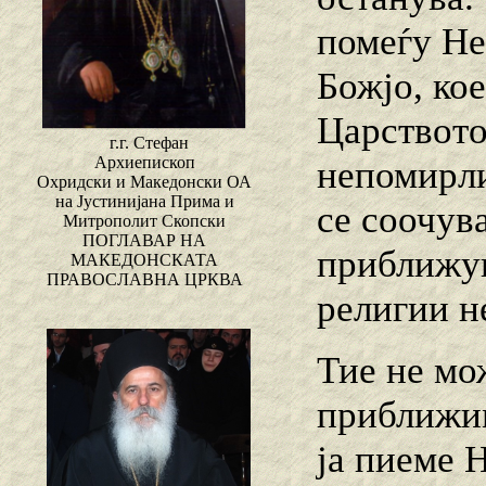
помеѓу Не
Божјо, кое
Царството 
г.г. Стефан
Архиепископ
непомирли
Охридски и Македонски ОА
на Јустинијана Прима и
се соочув
Митрополит Скопски
ПОГЛАВАР НА
приближув
МАКЕДОНСКАТА
ПРАВОСЛАВНА ЦРКВА
религии не
Тие не мо
приближим
ја пиеме Н