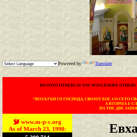
Powered by
Translate
DO ONTO OTHERS AS YOU WOULD HAVE OTHERS 
“ВОЗЉУБИ ГО ГОСПОДА, СВОЈОТ БОГ, СО СЕТО СВО
А ВТОРАТА Е С
НА ТИЕ ДВЕ ЗАПОВ
www.m-p-c.org
Евха
As of March 23, 1998: