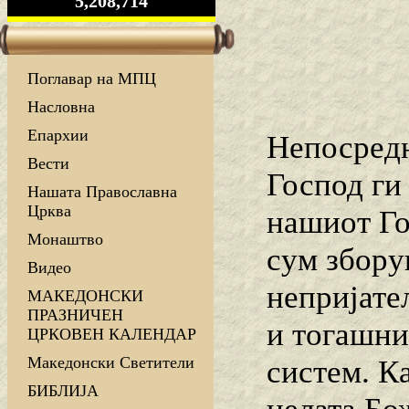
5,208,714
Поглавар на МПЦ
Насловна
Епархии
Непосредн
Вести
Господ ги
Нашата Православна
Црква
нашиот Го
Монаштво
сум збору
Видео
непријате
МАКЕДОНСКИ
ПРАЗНИЧЕН
и тогашни
ЦРКОВЕН КАЛЕНДАР
Македонски Светители
систем. К
БИБЛИЈА