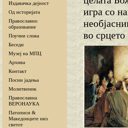
целата Бож
Издавачка дејност
игра со на
Од историјата
необјасни
Православно
образование
во срцето 
Поучни слова
Беседи
Музеј на МПЦ
Архива
Контакт
Посни јадења
Молитвеник
Православна
ВЕРОНАУКА
Патописи &
Македонците низ
светот