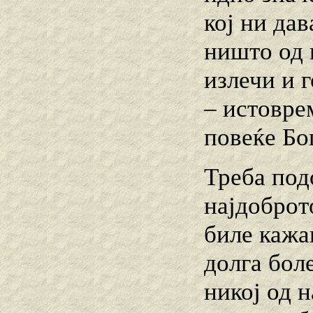
кој ни дав
ништо од 
излечи и г
– истовре
повеќе Бог
Треба под
најдоброт
биле кажа
долга бол
никој од н