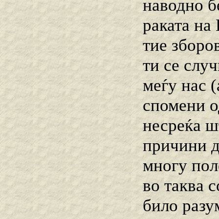
наводно б
раката на 
тие зборов
ти се слу
меѓу нас 
спомени о
несреќа шт
причини д
многу пол
во таква с
било разу