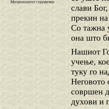
Митрополитот струмички
слави Бог,
прекин на
Со тажна 
она што би
Нашиот Го
учење, ко
туку го н
Неговото 
совршен д
духови и п