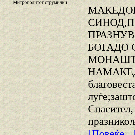
Митрополитот струмички
МАКЕДОН
СИНОД,П
ПРАЗНУВ
БОГАДО
МОНАШТВ
НАМАКЕ
благовеста
луѓе;зашт
Спасител,
празникољ
[Повеќе...