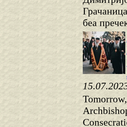
Грачаница
беа прече
15.07.202
Tomorrow, 
Archbishop
Consecrati