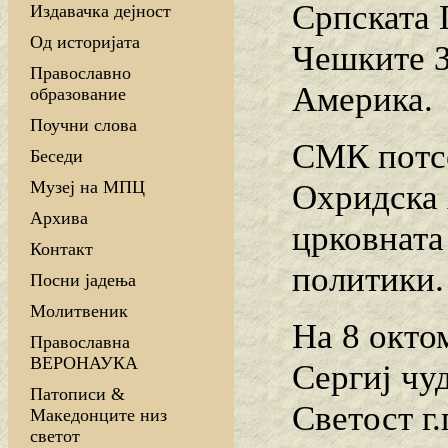
Српската 
Издавачка дејност
Од историјата
Чешките З
Православно
Америка.
образование
Поучни слова
СМК потсе
Беседи
Музеј на МПЦ
Охридска 
Архива
црковната
Контакт
политики.
Посни јадења
Молитвеник
На 8 окто
Православна
ВЕРОНАУКА
Сергиј чу
Патописи &
Светост г
Македонците низ
светот