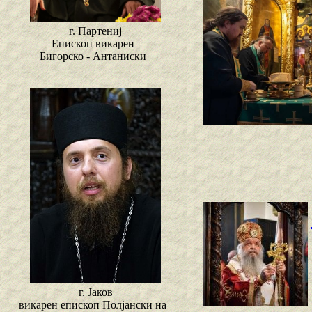
г. Партениј
Епископ викарен
Бигорско - Антаниски
г. Јаков
викарен епископ Полјански на