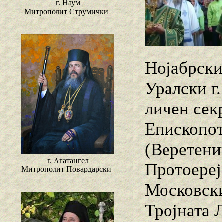
г. Наум
Митрополит Струмички
Нојабрски
Уралски г.
личен сек
Епископот
(Веретени
г. Агатангел
Протоереј
Митрополит Повардарски
Московски
Тројната 