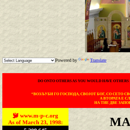
Powered by
Translate
DO ONTO OTHERS AS YOU WOULD HAVE OTHERS 
“ВОЗЉУБИ ГО ГОСПОДА, СВОЈОТ БОГ, СО СЕТО СВО
А ВТОРАТА Е С
НА ТИЕ ДВЕ ЗАПОВ
www.m-p-c.org
МА
As of March 23, 1998: