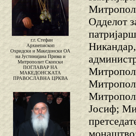
Митрополи
Одделот з
патријарш
г.г. Стефан
Никандар,
Архиепископ
Охридски и Македонски ОА
администр
на Јустинијана Прима и
Митрополит Скопски
ПОГЛАВАР НА
Митрополи
МАКЕДОНСКАТА
ПРАВОСЛАВНА ЦРКВА
Митрополи
Митрополи
Јосиф; Ми
претседат
монаштво