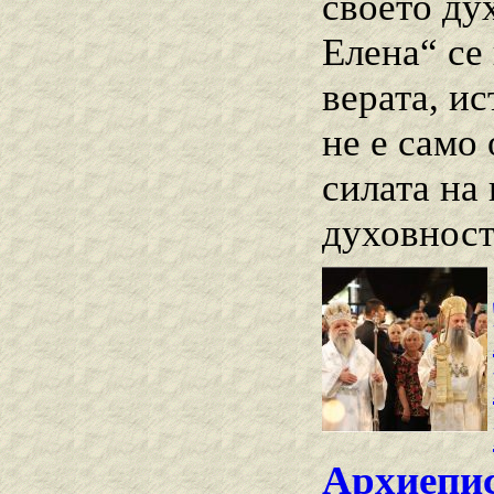
своето ду
Елена“ се
верата, и
не е само
силата на
духовност
Архиепи