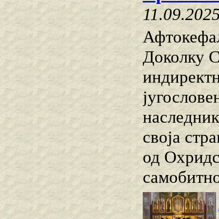
11.09.202
Афтокефа
Доколку С
индиректн
југослове
наследник
своја стр
од Охридс
самобитно