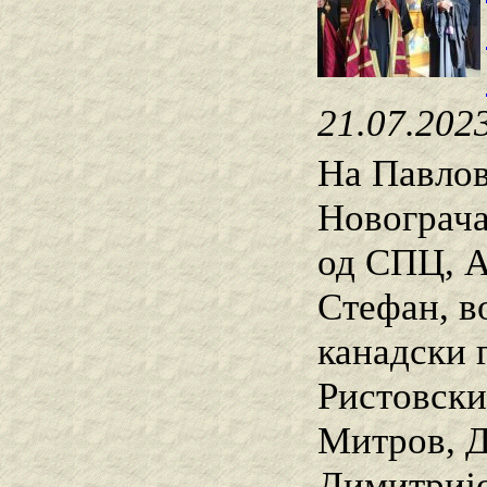
21.07.202
На Павлов
Новограча
од СПЦ, А
Стефан, в
канадски 
Ристовски
Митров, Д
Димитријо