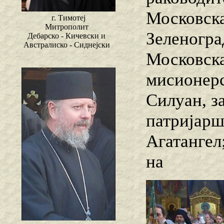
Московска
г. Тимотеј
Митрополит
Зеленогра
Дебарско - Кичевски и
Австралиско - Сиднејски
Московска
мисионерс
Силуан, з
патријарш
Агатангел
на