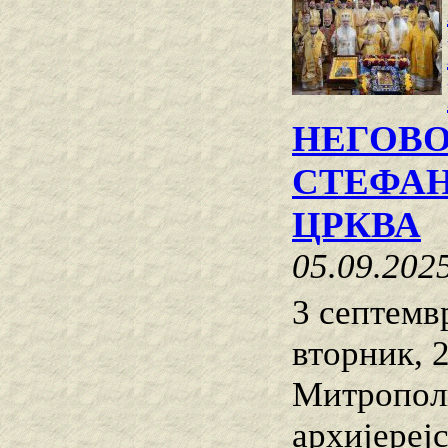
НЕГОВ
СТЕФАН
ЦРКВА
05.09.202
3 септемв
вторник, 
Митропол
архијереј