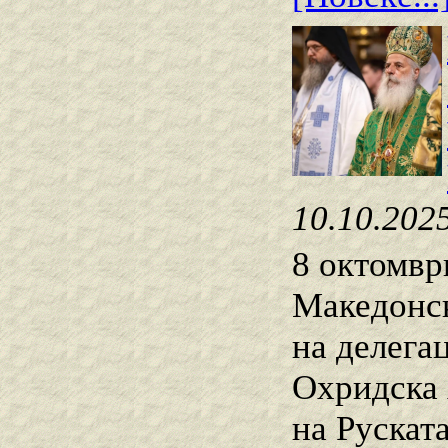
10.10.202
8 октомвр
Македонск
на делега
Охридска 
на Рускат