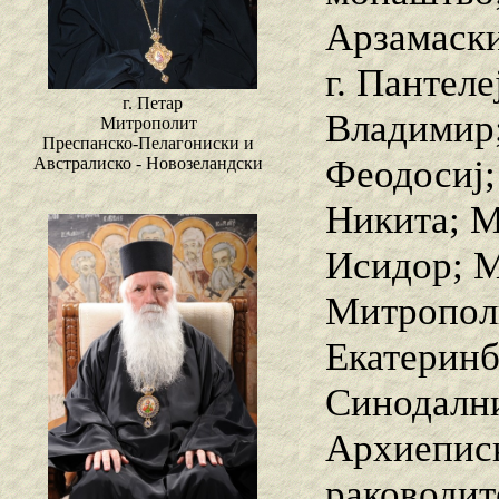
Арзамаски
г. Пантел
г. Петар
Владимир;
Митрополит
Преспанско-Пелагониски и
Феодосиј;
Австралиско - Новозеландски
Никита; М
Исидор; М
Митрополи
Екатеринб
Синодални
Архиеписк
раководит