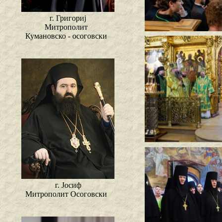
г. Григориј
Митрополит
Кумановско - осоговски
г. Јосиф
Митрополит Осоговски