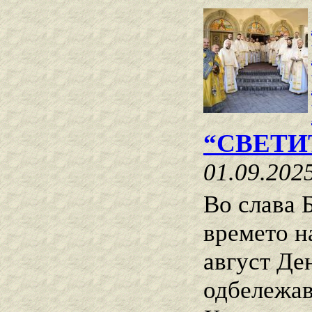
“СВЕТИ
01.09.202
Во слава Б
времето н
август Ден
одбележав