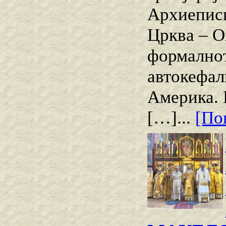
Архиеписк
Црква – О
формалнот
автокефал
Америка. 
[…]...
[Пов