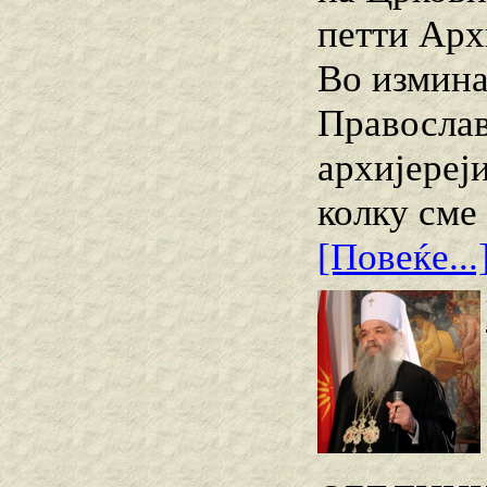
петти Арх
Во измина
Православ
архиjереј
колку сме
[Повеќе...