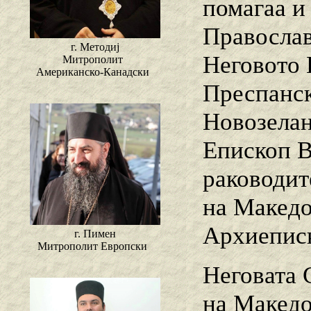
помагаа и
Православ
г. Методиј
Неговото 
Митрополит
Американско-Канадски
Преспанск
Новозелан
Епископ В
раководит
на Македо
Архиеписк
г. Пимен
Митрополит Европски
Неговата С
на Македо