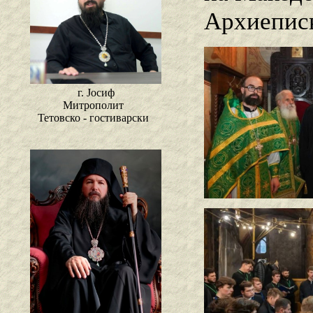
Архиеписк
г. Јосиф
Митрополит
Тетовско - гостиварски