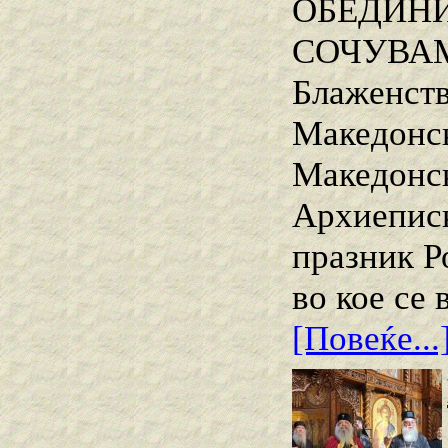
ОБЕДИНИ
СОЧУВАМ
Блаженств
Македонск
Македонск
Архиеписк
празник Р
во кое се
[Повеќе...