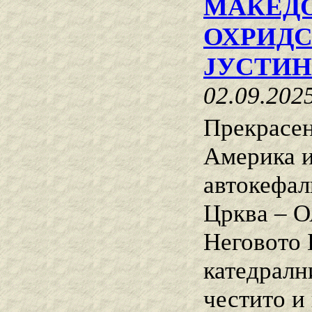
МАКЕДО
ОХРИДС
ЈУСТИ
02.09.202
Прекрасен
Америка и
автокефал
Црква – О
Неговото 
катедралн
честито и 