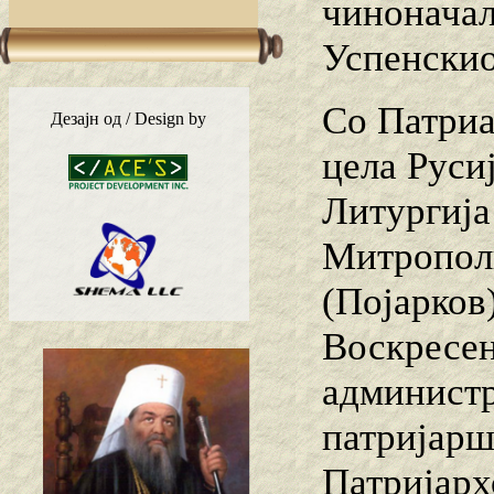
чиноначал
Успенскио
Со Патриа
Дезајн од / Design by
цела Руси
Литургија
Митрополи
(Појарков
Воскресен
администр
патријарш
Патријарх