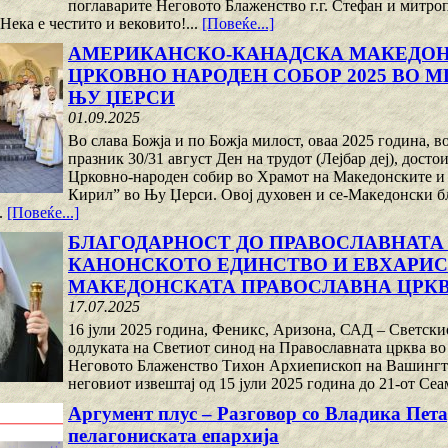
поглаварите Неговото Блаженство г.г. Стефан и митро
ека е честито и вековито!...
[Повеќе...]
АМЕРИКАНСКО-КАНАДСКА МАКЕДОН
ЦРКОВНО НАРОДЕН СОБОР 2025 ВО М
ЊУ ЏЕРСИ
01.09.2025
Во слава Божја и по Божја милост, оваа 2025 година, 
празник 30/31 август Ден на трудот (Лејбар деј), дос
Црковно-народен собир во Храмот на Македонските и
Кирил” во Њу Џерси. Овој духовен и се-Македонски б
..
[Повеќе...]
БЛАГОДАРНОСТ ДО ПРАВОСЛАВНАТА 
КАНОНСКОТО ЕДИНСТВО И ЕВХАРИС
МАКЕДОНСКАТА ПРАВОСЛАВНА ЦРКВ
17.07.2025
16 јули 2025 година, Феникс, Аризона, САД – Светск
одлуката на Светиот синод на Православната црква во 
Неговото Блаженство Тихон Архиепископ на Вашингт
неговиот извештај од 15 јули 2025 година до 21-от Сеа
Аргумент плус – Разговор со Владика Пет
пелагониската епархија