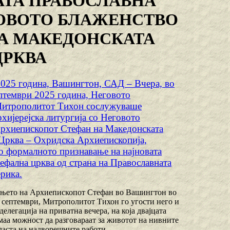
АТА ПРАВОСЛАВНА
ОВОТО БЛАЖЕНСТВО
А МАКЕДОНСКАТА
ЦРКВА
2025 година, Вашингтон, САД – Вчера, во
ептември 2025 година, Неговото
Митрополитот Тихон сослужуваше
хијерејска литургија со Неговото
рхиепископот Стефан на Македонската
Црква – Охридска Архиепископија,
го формалното признавање на најновата
ефална црква од страна на Православната
рика.
њето на Архиепископот Стефан во Вашингтон во
 септември, Митрополитот Тихон го угости него и
делегација на приватна вечера, на која двајцата
маа можност да разговараат за животот на нивните
ласта на надворешните работи.