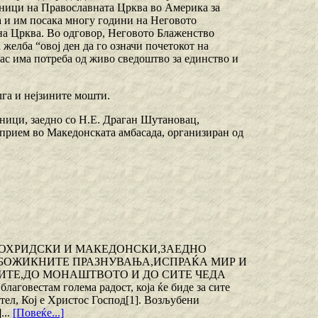
ерници на Православната Црква во Америка за
 и им посака многу години на Неговото
на Црква. Во одговор, Неговото Блаженство
желба “овој ден да го означи почетокот на
ас има потреба од живо сведоштво за единство и
га и нејзините мошти.
еници, заедно со Н.Е. Драган Шутановац,
прием во Македонската амбасада, организиран од
ПОХРИДСКИ И МАКЕДОНСКИ,ЗАЕДНО
 БОЖИКНИТЕ ПРАЗНУВАЊА,ИСПРАЌА МИР И
ТЕ,ДО МОНАШТВОТО И ДО СИТЕ ЧЕДА
там голема радост, која ќе биде за сите
тел, Кој е Христос Господ[1]. Возљубени
...
[Повеќе...]