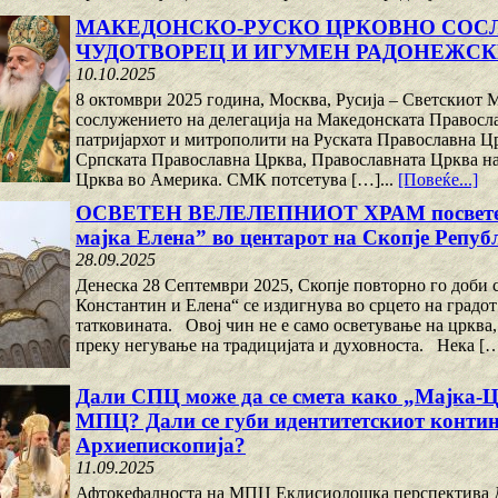
МАКЕДОНСКО-РУСКО ЦРКОВНО СОСЛ
ЧУДОТВОРЕЦ И ИГУМЕН РАДОНЕЖС
10.10.2025
8 октомври 2025 година, Москва, Русија – Светскиот
сослужението на делегација на Македонската Правосл
патријархот и митрополити на Руската Православна Цр
Српската Православна Црква, Православната Црква на
Црква во Америка. СМК потсетува […]...
[Повеќе...]
ОСВЕТЕН ВЕЛЕЛЕПНИОТ ХРАМ посветен на
мајка Елена” во центарот на Скопје Репу
28.09.2025
Денеска 28 Септември 2025, Скопје повторно го доби 
Константин и Елена“ се издигнува во срцето на градот
татковината. Овој чин не е само осветување на црква,
преку негување на традицијата и духовноста. Нека […
Дали СПЦ може да се смета како „Мајка-
МПЦ? Дали се губи идентитетскиот контин
Архиепископија?
11.09.2025
Афтокефалноста на МПЦ Еклисиолошка перспектива Д