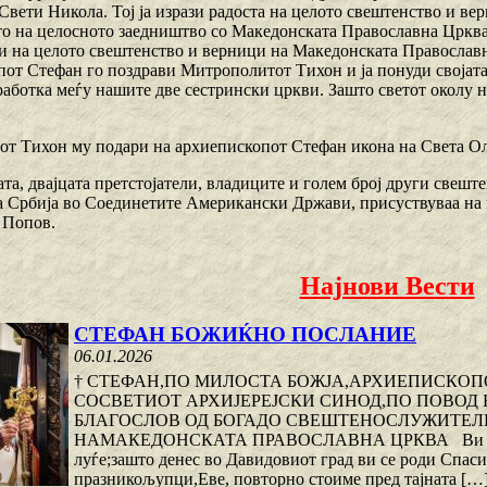
 Свети Никола. Тој ја изрази радоста на целото свештенство и в
о на целосното заедништво со Македонската Православна Црква
и на целото свештенство и верници на Македонската Православ
от Стефан го поздрави Митрополитот Тихон и ја понуди својата 
работка меѓу нашите две сестрински цркви. Зашто светот околу н
т Тихон му подари на архиепископот Стефан икона на Света Ол
та, двајцата претстојатели, владиците и голем број други свешт
а Србија во Соединетите Американски Држави, присуствуваа на 
 Попов.
Најнови Вести
СТЕФАН БОЖИЌНО ПОСЛАНИЕ
06.01.2026
† СТЕФАН,ПО МИЛОСТА БОЖЈА,АРХИЕПИСКО
СОСВЕТИОТ АРХИЈЕРЕЈСКИ СИНОД,ПО ПОВОД
БЛАГОСЛОВ ОД БОГАДО СВЕШТЕНОСЛУЖИТЕЛИ
НАМАКЕДОНСКАТА ПРАВОСЛАВНА ЦРКВА Ви благовес
луѓе;зашто денес во Давидовиот град ви се роди Спаси
празникољупци,Еве, повторно стоиме пред тајната […]