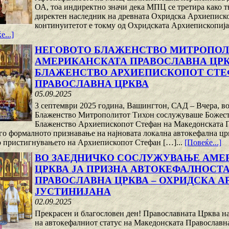
ОА, тоа индиректно значи дека МПЦ се третира како тв
директен наследник на древната Охридска Архиеписко
континуитетот е токму од Охридската Архиепископија и
е...]
НЕГОВОТО БЛАЖЕНСТВО МИТРОПОЛ
АМЕРИКАНСКАТА ПРАВОСЛАВНА ЦР
БЛАЖЕНСТВО АРХИЕПИСКОПОТ СТЕ
ПРАВОСЛАВНА ЦРКВА
05.09.2025
3 септември 2025 година, Вашингтон, САД – Вчера, во
Блаженство Митрополитот Тихон сослужуваше Божестве
Блаженство Архиепископот Стефан на Македонската П
 го формалното признавање на најновата локална автокефална цр
 пристигнувањето на Архиепископот Стефан […]...
[Повеќе...]
ВО ЗАЕДНИЧКО СОСЛУЖУВАЊЕ АМЕ
ЦРКВА ЈА ПРИЗНА АВТОКЕФАЛНОСТ
ПРАВОСЛАВНА ЦРКВА – ОХРИДСКА А
ЈУСТИНИЈАНА
02.09.2025
Прекрасен и благословен ден! Православната Црква н
на автокефалниот статус на Македонската Православн