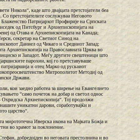
вети Никола“, каде што двајцата претстојатели беа
. Со претстојателите сослужуваа Неговото
о Блаженство Патријархот Профирије на Српската
седек од Питсбург и Архиепископијата на
неј од Отава и Архиепископијата на Канада;
рси, секретар на Светиот Синод на
ископот Даниел од Чикаго и Средниот Запад;
та Архиепископија на Православната Црква во
анциско и Западот. Меѓу другите свештеници што
јаршиските парохии, кој го претставуваше
патријаршија и отец Марко од рускаиот
сокопреосвештенство Митрополитот Методиј од
ански Држави.
толи, кои заедно работеа за ширење на Евангелието
жувањето “само почеток на добар и светол однос
– Охридска Архиепископија“. Тој продолжи
о нашите уникатни дарови, соработувајќи и
ото царство“.
а мирототечна Иверска икона на Мајката Божја и
утни во храмот за поклонение.
Стефан, добредојден во неговата престолнина и во