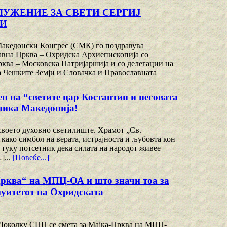
УЖЕНИЕ ЗА СВЕТИ СЕРГИЈ
КИ
 Македонски Конгрес (СМК) го поздравува
авна Црква – Охридска Архиепископија со
ква – Московска Патријаршија и со делегации на
 Чешките Земји и Словачка и Православната
 “светите цар Костантин и неговата
блика Македонија!
своето духовно светилиште. Храмот „Св.
 како симбол на верата, истрајноста и љубовта кон
 туку потсетник дека силата на народот живее
]...
[Повеќе...]
Црква“ на МПЦ-ОА и што значи тоа за
уитетот на Охридската
околку СПЦ се смета за Мајка-Црква на МПЦ-