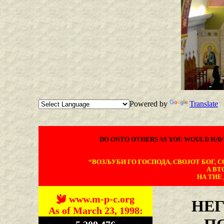
Powered by
Translate
DO ONTO OTHERS AS YOU WOULD HAV
“ВОЗЉУБИ ГО ГОСПОДА, СВОЈОТ БОГ, СО
А ВТ
НА ТИЕ 
www.m-p-c.org
НЕ
As of March 23, 1998: