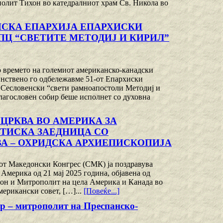
полит Тихон во катедралниот храм Св. Никола во
СКА ЕПАРХИЈА ЕПАРХИСКИ
ПЦ “СВЕТИТЕ МЕТОДИЈ И КИРИЛ”
во времето на големиот американско-канадски
тоинствено го одбележавме 51-от Епархиски
 Сесловенски “свети рамноапостоли Методиј и
лагословен собир беше исполнет со духовна
ЦРКВА ВО АМЕРИКА ЗА
ТИСКА ЗАЕДНИЦА СО
А – ОХРИДСКА АРХИЕПИСКОПИЈА
иот Македонски Конгрес (СМК) ја поздравува
Америка од 21 мај 2025 година, објавена од
он и Митрополит на цела Америка и Канада во
мерикански совет, […]...
[Повеќе...]
ар – митрополит на Преспанско-