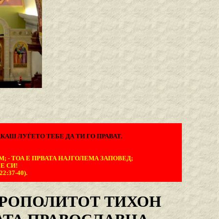
КАШ ЛУЃЕТО ТЕБЕ ДА ТИ ГО ПРАВАТ.
М; - ТОА Е ПРВАТА НАЈГОЛЕМА ЗАПОВЕД;
Е СИ!
:37-40).
РОПОЛИТОТ ТИХОН