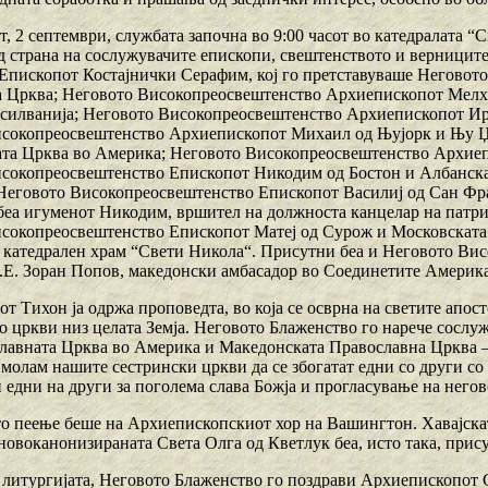
, 2 септември, службата започна во 9:00 часот во катедралата “С
д страна на сослужувачите епископи, свештенството и верниците
Епископот Костајнички Серафим, кој го претставуваше Неговот
 Црква; Неговото Високопреосвештенство Архиепископот Мелхи
силванија; Неговото Високопреосвештенство Архиепископот Ире
сокопреосвештенство Архиепископот Михаил од Њујорк и Њу Џе
та Црква во Америка; Неговото Високопреосвештенство Архиеп
сокопреосвештенство Епископот Никодим од Бостон и Албанска
Неговото Високопреосвештенство Епископот Василиј од Сан Фр
беа игуменот Никодим, вршител на должноста канцелар на патри
сокопреосвештенство Епископот Матеј од Сурож и Московската 
 катедрален храм “Свети Никола“. Присутни беа и Неговото Ви
.Е. Зоран Попов, македонски амбасадор во Соединетите Америк
 Тихон ја одржа проповедта, во која се осврна на светите апос
о цркви низ целата Земја. Неговото Блаженство го нарече сослу
лавната Црква во Америка и Македонската Православна Црква 
 молам нашите сестрински цркви да се збогатат едни со други с
 едни на други за поголема слава Божја и прогласување на негов
о пеење беше на Архиепископскиот хор на Вашингтон. Хавајскат
новоканонизираната Света Олга од Кветлук беа, исто така, прис
д литургијата, Неговото Блаженство го поздрави Архиепископот 