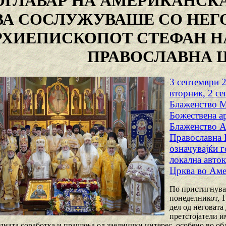
ОГЛАВАР НА АМЕРИКАНСК
ВА СОСЛУЖУВАШЕ СО НЕГ
РХИЕПИСКОПОТ СТЕФАН Н
ПРАВОСЛАВНА 
3 септември 
вторник, 2 с
Блаженство 
Божествена ар
Блаженство А
Православна 
означувајќи 
локална авток
Црква во Аме
По пристигнува
понеделникот, 1
дел од неговата 
претстојатели и
идната соработка и прашања од заеднички интерес, особено во об