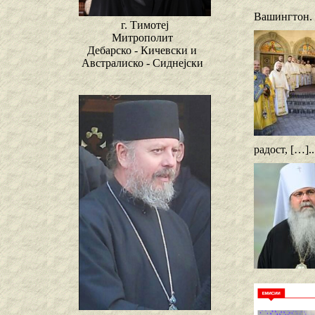
Вашингтон. Н
г. Тимотеј
Митрополит
Дебарско - Кичевски и
Австралиско - Сиднејски
радост, […].