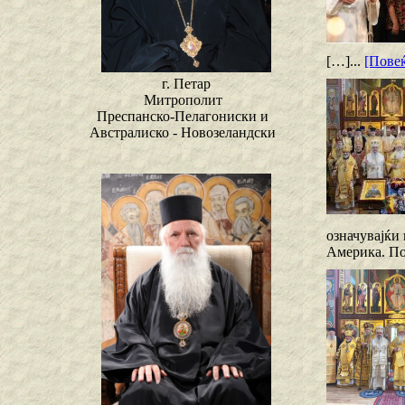
[…]...
[Повеќ
г. Петар
Митрополит
Преспанско-Пелагониски и
Австралиско - Новозеландски
означувајќи
Америка. По