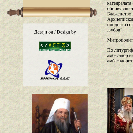
катедралата
обновувањет
Блаженство 
Архиепископ
плодната со
љубов“.
Дезајн од / Design by
Митрополито
По литургија
амбасадор н
амбасадорот