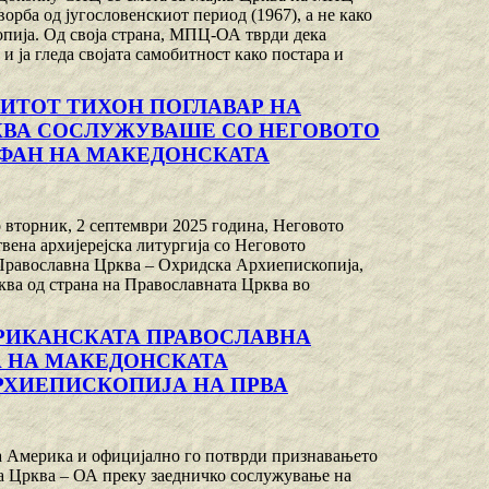
орба од југословенскиот период (1967), а не како
пија. Од своја страна, МПЦ-ОА тврди дека
 ја гледа својата самобитност како постара и
ИТОТ ТИХОН ПОГЛАВАР НА
КВА СОСЛУЖУВАШЕ СО НЕГОВОТО
ФАН НА МАКЕДОНСКАТА
 вторник, 2 септември 2025 година, Неговото
на архијерејска литургија со Неговото
равославна Црква – Охридска Архиепископија,
ква од страна на Православната Црква во
РИКАНСКАТА ПРАВОСЛАВНА
А НА МАКЕДОНСКАТА
РХИЕПИСКОПИЈА НА ПРВА
а Америка и официјално го потврди признавањето
а Црква – ОА преку заедничко сослужување на