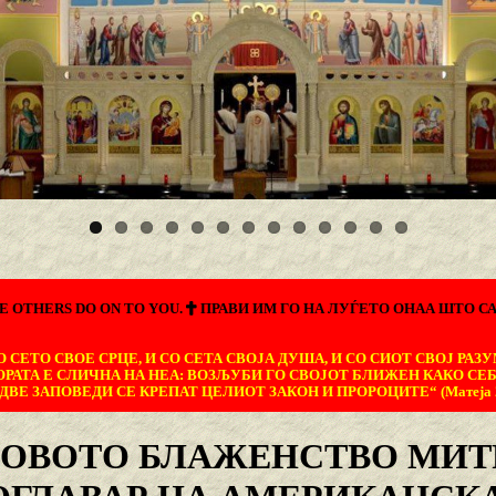
E OTHERS DO ON TO YOU.
ПРАВИ ИМ ГО НА ЛУЃЕТО ОНАА ШТО СА
 СЕТО СВОЕ СРЦЕ, И СО СЕТА СВОЈА ДУША, И СО СИОТ СВОЈ РАЗУ
ОРАТА Е СЛИЧНА НА НЕА: ВОЗЉУБИ ГО СВОЈОТ БЛИЖЕН КАКО СЕБ
ДВЕ ЗАПОВЕДИ СЕ КРЕПАТ ЦЕЛИОТ ЗАКОН И ПРОРОЦИТЕ“ (Матеја 22
ГОВОТО БЛАЖЕНСТВО МИТ