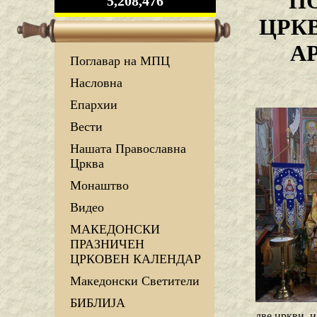
П
5,208,476
ЦРК
А
Поглавар на МПЦ
Насловна
Епархии
Вести
Нашата Православна
Црква
Монаштво
Видео
МАКЕДОНСКИ
ПРАЗНИЧЕН
ЦРКОВЕН КАЛЕНДАР
Македонски Светители
БИБЛИЈА
две цркви, 