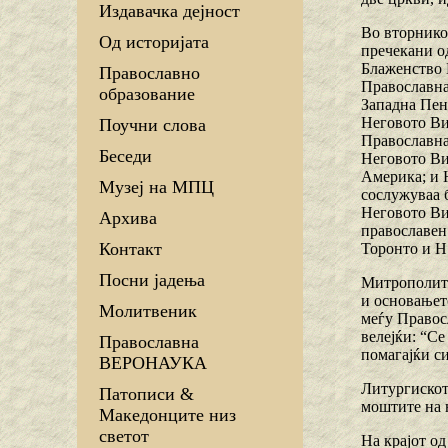
Издавачка дејност
Во вторникот
Од историјата
пречекани о
Блаженство 
Православно
Православна
образование
Западна Пен
Неговото Ви
Поучни слова
Православна
Беседи
Неговото Ви
Америка; и 
Музеј на МПЦ
сослужуваа 
Неговото Ви
Архива
православен
Контакт
Торонто и Н
Посни јадења
Митрополитот
и основањет
Молитвеник
меѓу Правос
велејќи: “Се
Православна
помагајќи си
ВЕРОНАУКА
Литургискот
Патописи &
моштите на 
Македонците низ
светот
На крајот о