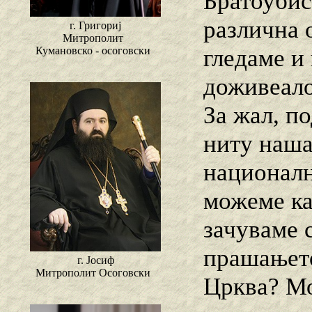
Братоубист
различна 
г. Григориј
Митрополит
Кумановско - осоговски
гледаме и
доживеало
За жал, п
ниту наша
националн
можеме ка
зачуваме 
прашањето
г. Јосиф
Митрополит Осоговски
Црква? Мо