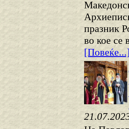
Македонск
Архиеписк
празник Р
во кое се
[Повеќе...
21.07.202