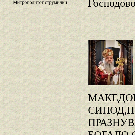
Господово
Митрополитот струмички
МАКЕДОН
СИНОД,П
ПРАЗНУВ
БОГАДО