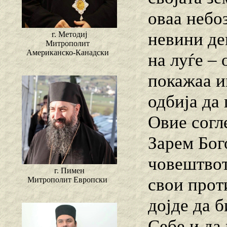
оваа небо
невини де
г. Методиј
Митрополит
Американско-Канадски
на луѓе –
покажаа и
одбија да 
Овие согл
Зарем Бог
човештвот
г. Пимен
свои прот
Митрополит Европски
дојде да б
Себе и да