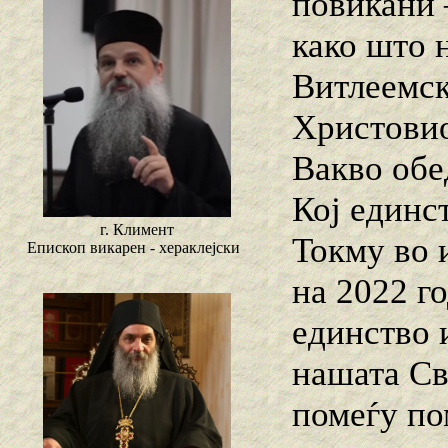
повикани 
како што 
Витлеемск
Христовио
Вакво обе
Кој единс
г. Климент
Токму во 
Епископ викарен - хераклејски
на 2022 г
единство 
нашата Св
помеѓу по