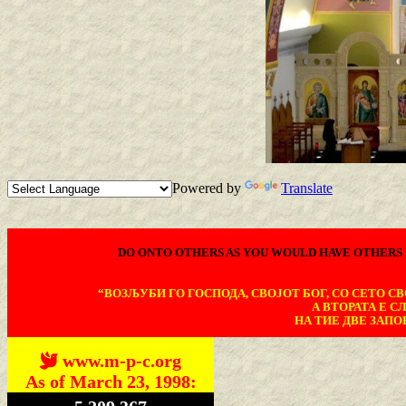
Powered by
Translate
DO ONTO OTHERS AS YOU WOULD HAVE OTHERS 
“ВОЗЉУБИ ГО ГОСПОДА, СВОЈОТ БОГ, СО СЕТО СВО
А ВТОРАТА Е С
НА ТИЕ ДВЕ ЗАПОВ
www.m-p-c.org
As of March 23, 1998: