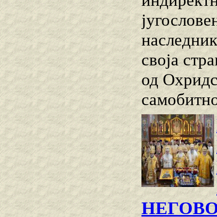
индиректн
југослове
наследник
своја стр
од Охридс
самобитно
НЕГОВ