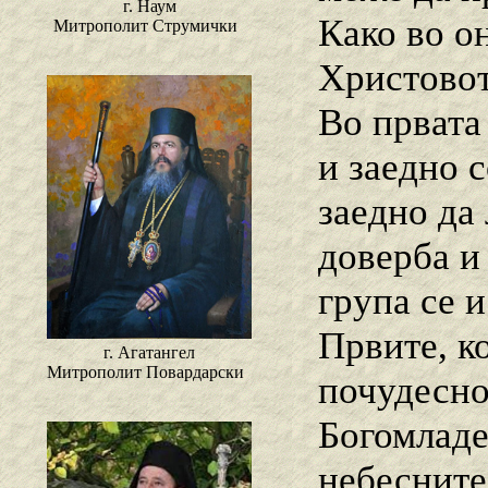
г. Наум
Како во о
Митрополит Струмички
Христово
Во првата
и заедно 
заедно да 
доверба и 
група се 
Првите, к
г. Агатангел
Митрополит Повардарски
почудесно
Богомладе
небесните