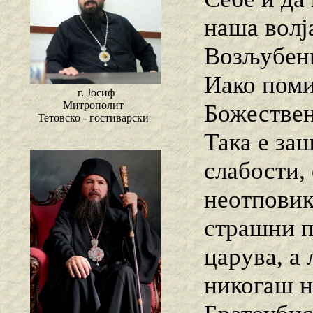
наша волј
Возљубени
Иако поми
г. Јосиф
Митрополит
Божествен
Тетовско - гостиварски
Така е за
слабости, 
неотповик
страшни п
царува, а
никогаш н