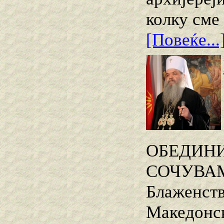
колку сме
[Повеќе...
ОБЕДИНИ
СОЧУВАМ
Блаженств
Македонск