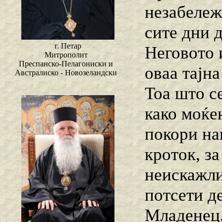
незабележ
сите дни д
г. Петар
Неговото 
Митрополит
Преспанско-Пелагониски и
оваа тајн
Австралиско - Новозеландски
Тоа што с
како моќен
покори наш
кроток, з
неискажлив
потсети де
Младенец,