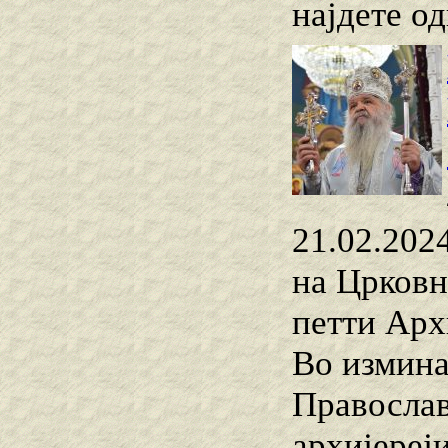
најдете о
21.02.2024
на Црковн
петти Арх
Во измина
Православ
архиjереј