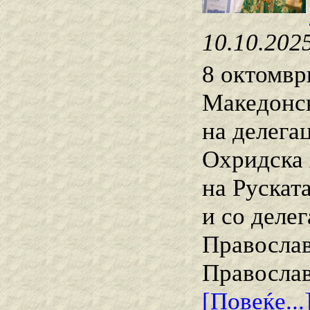
10.10.202
8 октомвр
Македонск
на делега
Охридска 
на Рускат
и со деле
Православ
Православ
[Повеќе...