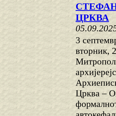
СТЕФАН
ЦРКВА
05.09.202
3 септемв
вторник, 
Митропол
архијереј
Архиеписк
Црква – О
формалнот
автокефал