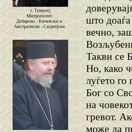
доверувај
г. Тимотеј
Митрополит
што доаѓа
Дебарско - Кичевски и
Австралиско - Сиднејски
вечно, заш
Возљубени
Такви се 
Но, како 
луѓето го
Бог со Св
на човекот
гревот. А
може да п