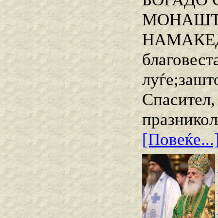
МОНАШТВ
НАМАКЕ
благовеста
луѓе;зашт
Спасител,
празникољ
[Повеќе...