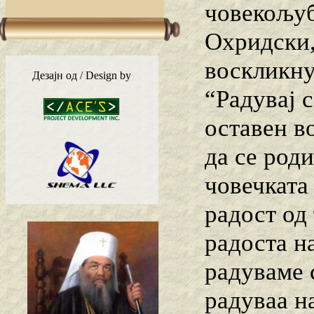
човекољуб
Охридски,
воскликну
Дезајн од / Design by
“Радувај 
оставен во
да се роди
човечката
радост од 
радоста на
радуваме 
радуваа н