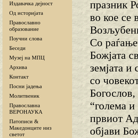
празник Р
Издавачка дејност
Од историјата
во кое се 
Православно
Возљубен
образование
Поучни слова
Со раѓање
Беседи
Божјата св
Музеј на МПЦ
земјата и 
Архива
Контакт
со човеко
Посни јадења
Богослов,
Молитвеник
“голема и
Православна
ВЕРОНАУКА
првиот Ад
Патописи &
Македонците низ
објави Бо
светот