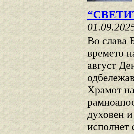
“СВЕТИ
01.09.202
Во слава Б
времето н
август Ден
одбележав
Храмот на
рамноапос
духовен и
исполнет 