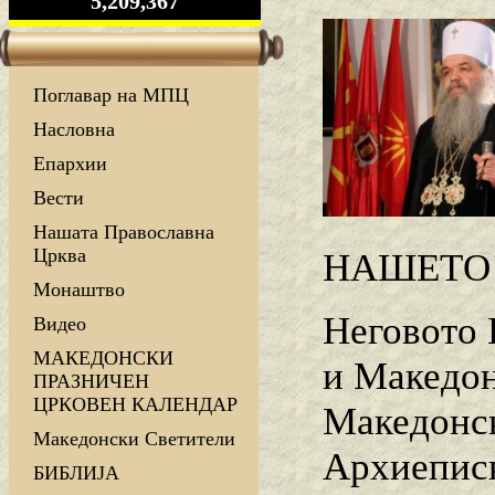
5,209,367
Поглавар на МПЦ
Насловна
Епархии
Вести
Нашата Православна
Црква
НАШЕТО 
Монаштво
Неговото 
Видео
МАКЕДОНСКИ
и Македон
ПРАЗНИЧЕН
ЦРКОВЕН КАЛЕНДАР
Македонск
Македонски Светители
Архиеписк
БИБЛИЈА