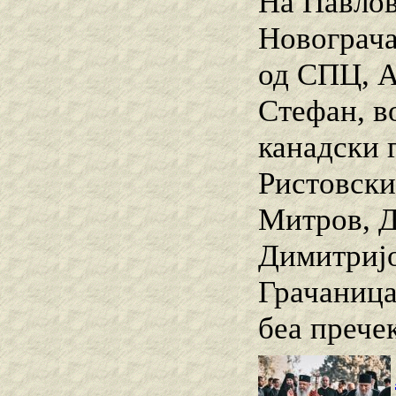
На Павлов
Новограча
од СПЦ, А
Стефан, в
канадски 
Ристовски
Митров, Д
Димитријо
Грачаница
беа прече