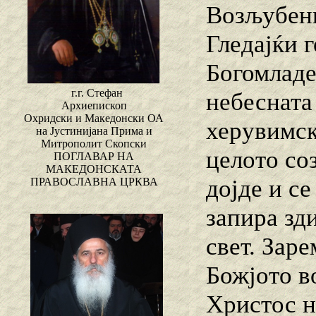
Возљубени
Гледајќи 
Богомладен
г.г. Стефан
небесната
Архиепископ
Охридски и Македонски ОА
херувимск
на Јустинијана Прима и
Митрополит Скопски
целото со
ПОГЛАВАР НА
МАКЕДОНСКАТА
дојде и се
ПРАВОСЛАВНА ЦРКВА
запира зди
свет. Зар
Божјото в
Христос не