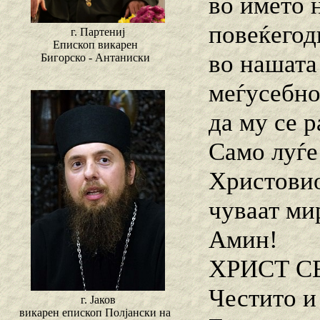
во името 
повеќегод
г. Партениј
Епископ викарен
во нашата
Бигорско - Антаниски
меѓусебно
да му се 
Само луѓе
Христовиот
чуваат мир
Амин!
ХРИСТ С
Честито и
г. Јаков
викарен епископ Полјански на