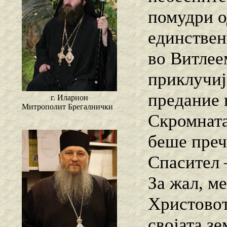
помудри о
единствен
во Витлее
приклучиј
предание 
г. Иларион
Митрополит Брегалнички
Скромната
беше преч
Спасител 
За жал, м
Христовот
својата зе