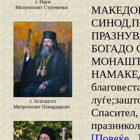
г. Наум
МАКЕДОН
Митрополит Струмички
СИНОД,П
ПРАЗНУВ
БОГАДО
МОНАШТВ
НАМАКЕ
благовеста
луѓе;зашт
г. Агатангел
Митрополит Повардарски
Спасител,
празникољ
[Повеќе...