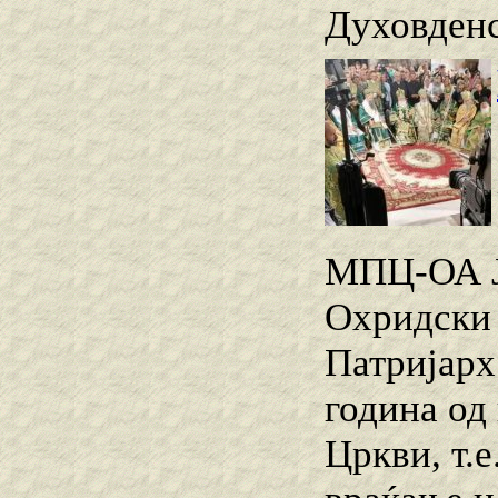
Духовденс
МПЦ-ОА Ј
Охридски 
Патријарх
година од
Цркви, т.