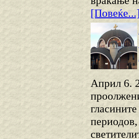
враќање н
[Повеќе...
Април 6. 
проолжени
гласините
периодов, 
светители