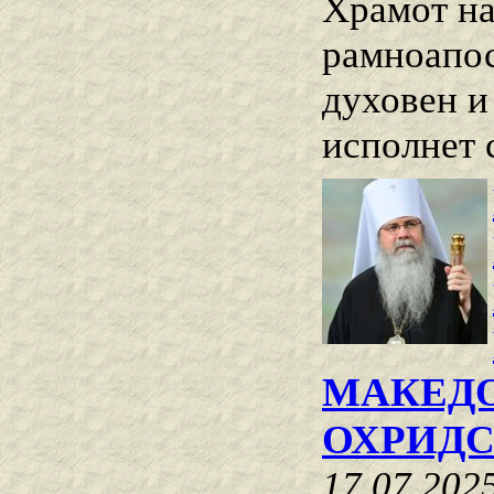
Храмот на
рамноапос
духовен и
исполнет 
МАКЕДО
ОХРИДС
17.07.202