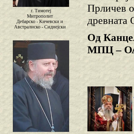
Прличев о
г. Тимотеј
Митрополит
древната 
Дебарско - Кичевски и
Австралиско - Сиднејски
Од Канцел
МПЦ – О