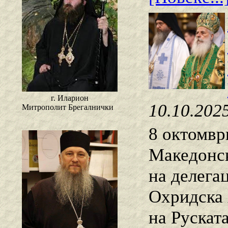
г. Иларион
10.10.202
Митрополит Брегалнички
8 октомвр
Македонск
на делега
Охридска 
на Рускат