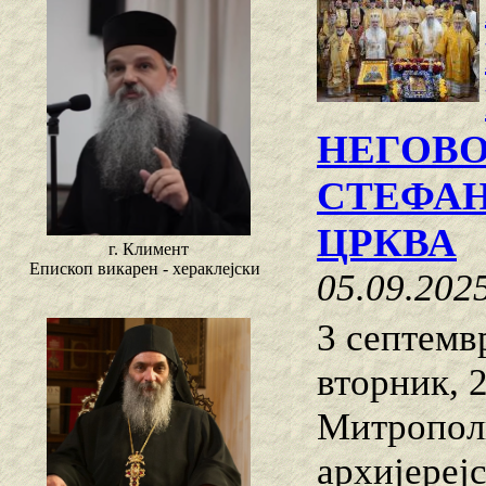
НЕГОВ
СТЕФАН
ЦРКВА
г. Климент
Епископ викарен - хераклејски
05.09.202
3 септемв
вторник, 
Митропол
архијереј