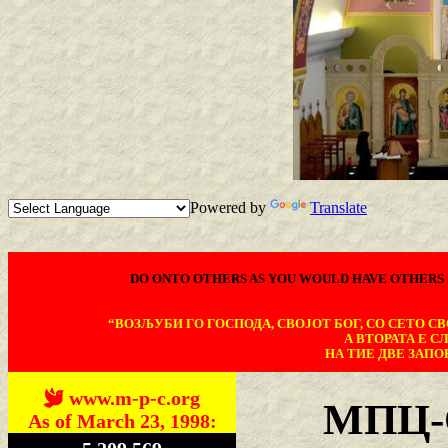
Powered by
Translate
DO ONTO OTHERS AS YOU WOULD HAVE OTHERS 
“ВОЗЉУБИ ГО ГОСПОДА, СВОЈОТ БОГ, СО СЕТО СВО
А ВТОРАТА Е С
НА ТИЕ ДВЕ ЗАПОВ
www.m-p-c.org
МПЦ-О
As of March 23, 1998: