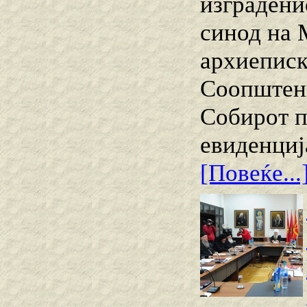
изградени
синод на 
архиеписк
Соопштени
Собирот п
евиденциј
[Повеќе...