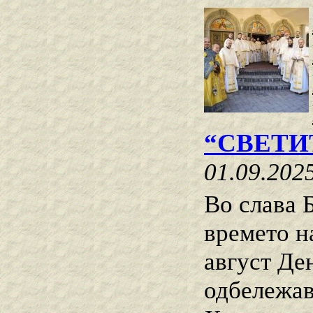
“СВЕТИ
01.09.202
Во слава Б
времето н
август Ден
одбележав