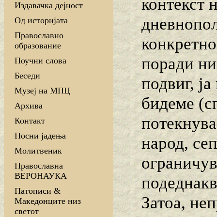
контекст н
Издавачка дејност
дневнопол
Од историјата
Православно
конкретно
образование
поради ни
Поучни слова
Беседи
подвиг, ј
Музеј на МПЦ
бидеме (сп
Архива
потекнува
Контакт
Посни јадења
народ, се
Молитвеник
ограничув
Православна
ВЕРОНАУКА
подеднакв
Патописи &
Затоа, не
Македонците низ
светот