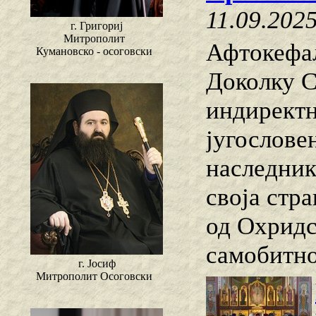
11.09.202
г. Григориј
Митрополит
Афтокефа
Кумановско - осоговски
Доколку С
индиректн
југослове
наследник
своја стр
од Охридс
самобитно
г. Јосиф
Митрополит Осоговски