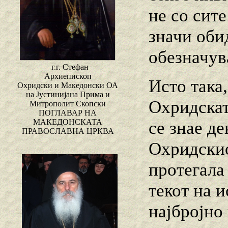
не со сите
значи обид
обезначув
г.г. Стефан
Архиепископ
Исто така
Охридски и Македонски ОА
на Јустинијана Прима и
Охридскат
Митрополит Скопски
ПОГЛАВАР НА
МАКЕДОНСКАТА
се знае де
ПРАВОСЛАВНА ЦРКВА
Охридскио
протегала
текот на и
најбројно