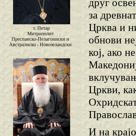
друг осве
за древна
Црква и н
г. Петар
Митрополит
обнови не
Преспанско-Пелагониски и
Австралиско - Новозеландски
кој, ако 
Македонија
вклучувањ
Цркви, ка
Охридскат
Православ
И на крајо