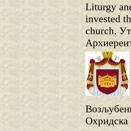
Liturgy an
invested t
church. Ут
Архиереит
Возљубени
Охридска 