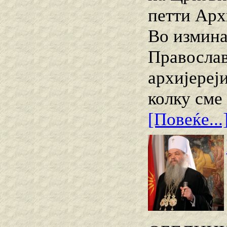
петти Арх
Во измина
Православ
архиjереј
колку сме
[Повеќе...