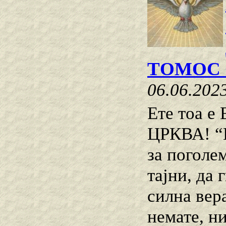
ТОМОС 
06.06.202
Ете тоа
ЦРКВА! “В
за поголе
тајни, да 
силна вер
немате, ни