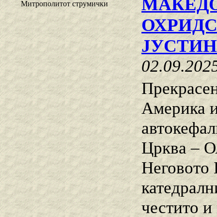
МАКЕДО
Митрополитот струмички
ОХРИДС
ЈУСТИ
02.09.202
Прекрасен
Америка и
автокефал
Црква – О
Неговото 
катедралн
честито и 