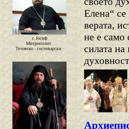
своето ду
Елена“ се
верата, и
не е само
г. Јосиф
Митрополит
силата на
Тетовско - гостиварски
духовност
Архиепи