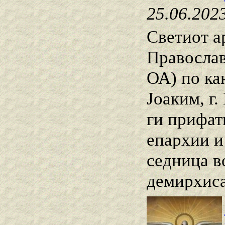
25.06.202
Светиот а
Правосла
ОА) по кан
Јоаким, г
ги прифат
епархии и
седница в
демирхиса