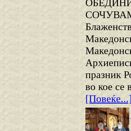
ОБЕДИНИ
СОЧУВАМ
Блаженств
Македонск
Македонск
Архиеписк
празник Р
во кое се
[Повеќе...