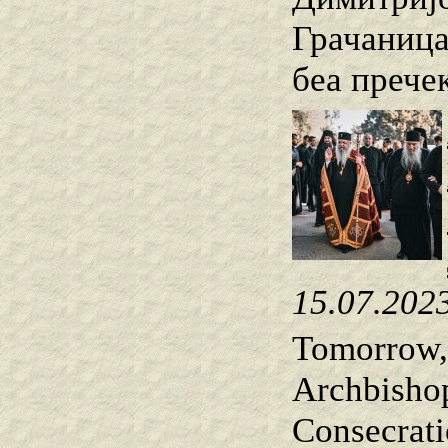
Грачаница
беа прече
15.07.202
Tomorrow, 
Archbishop
Consecrati