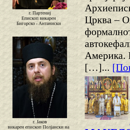
Архиеписк
г. Партениј
Црква – О
Епископ викарен
Бигорско - Антаниски
формалнот
автокефал
Америка. 
[…]...
[Пов
г. Јаков
викарен епископ Полјански на