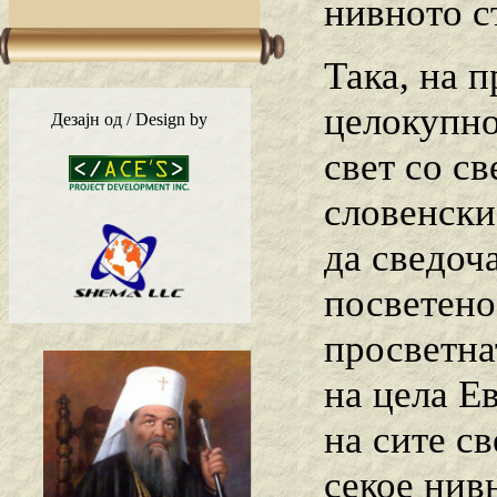
нивното с
Така, на 
целокупно
Дезајн од / Design by
свет со св
словенски
да сведоч
посветено
просветна
на цела Ев
на сите св
секое нив