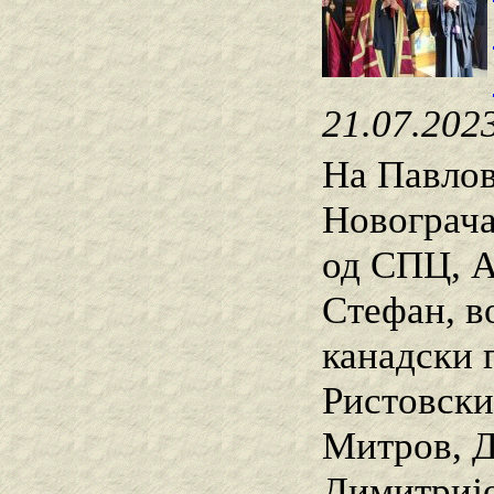
21.07.202
На Павлов
Новограча
од СПЦ, А
Стефан, в
канадски 
Ристовски
Митров, Д
Димитријо