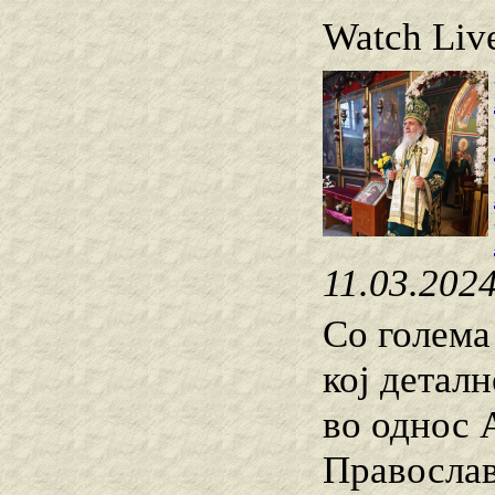
Watch Live
11.03.202
Со голема
кој детал
во однос 
Православ