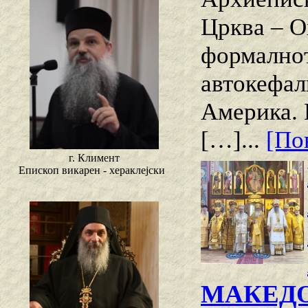
Црква – О
формалнот
автокефал
Америка. 
[…]...
[Пов
г. Климент
Епископ викарен - хераклејски
МАКЕДО