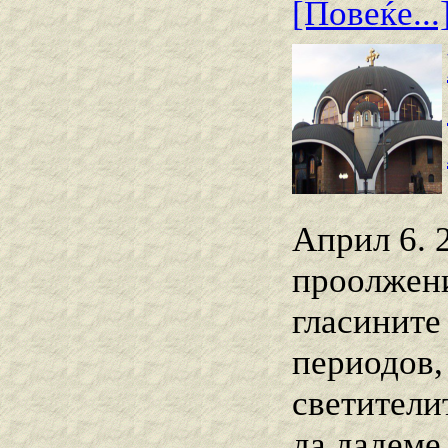
[Повеќе...
Април 6. 
проолжени
гласините
периодов, 
светители
да дадеме