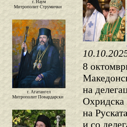
г. Наум
Митрополит Струмички
10.10.202
8 октомвр
Македонск
на делега
г. Агатангел
Митрополит Повардарски
Охридска 
на Рускат
и со деле