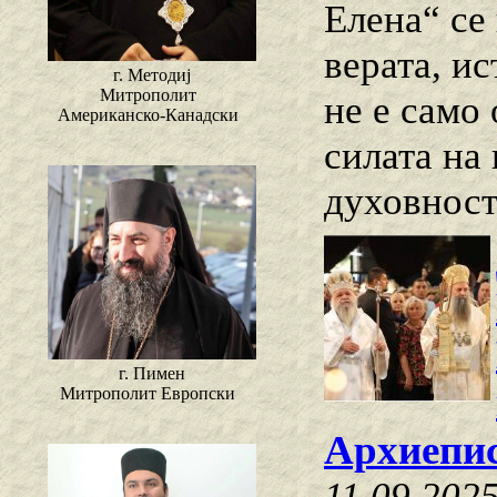
Елена“ се
верата, и
г. Методиј
Митрополит
не е само
Американско-Канадски
силата на
духовност
г. Пимен
Митрополит Европски
Архиепи
11.09.202