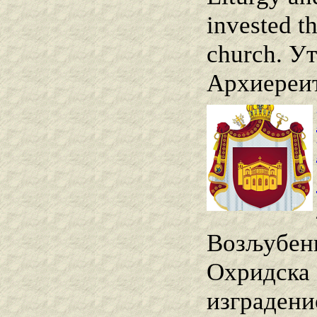
invested t
church. Ут
Архиереит
Возљубени
Охридска 
изградени