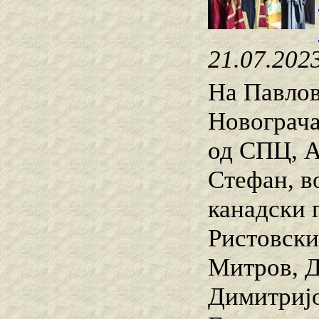
21.07.202
На Павлов
Новограча
од СПЦ, А
Стефан, в
канадски 
Ристовски
Митров, Д
Димитријо