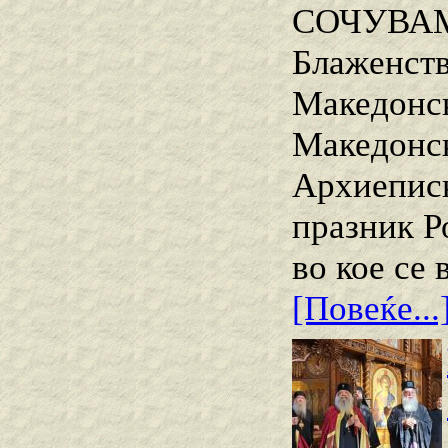
СОЧУВАМ
Блаженств
Македонск
Македонск
Архиеписк
празник Р
во кое се
[Повеќе...