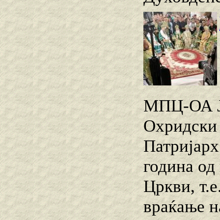
МПЦ-ОА Ј
Охридски 
Патријарх
година од
Цркви, т.
враќање н