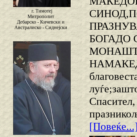
МАКЕДОН
СИНОД,П
г. Тимотеј
Митрополит
Дебарско - Кичевски и
ПРАЗНУВ
Австралиско - Сиднејски
БОГАДО
МОНАШТВ
НАМАКЕ
благовеста
луѓе;зашт
Спасител,
празникољ
[Повеќе...