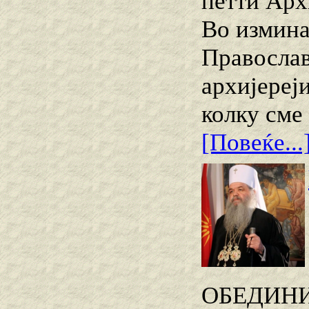
петти Арх
Во измина
Православ
архиjереј
колку сме
[Повеќе...
ОБЕДИНИ