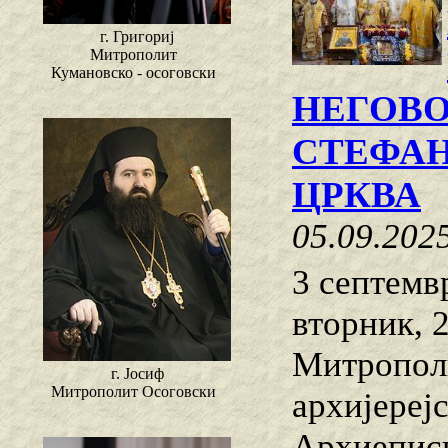
г. Григориј
Митрополит
Кумановско - осоговски
НЕГОВ
СТЕФАН
ЦРКВА
05.09.202
3 септемв
вторник, 
Митропол
г. Јосиф
Митрополит Осоговски
архијереј
Архиеписк