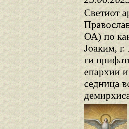
Светиот а
Правосла
ОА) по кан
Јоаким, г
ги прифат
епархии и
седница в
демирхиса