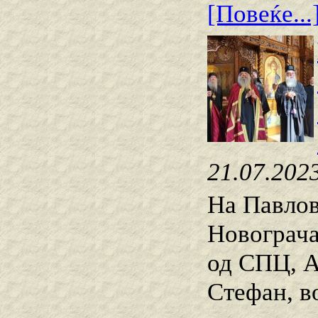
[Повеќе...
21.07.202
На Павлов
Новограча
од СПЦ, А
Стефан, в