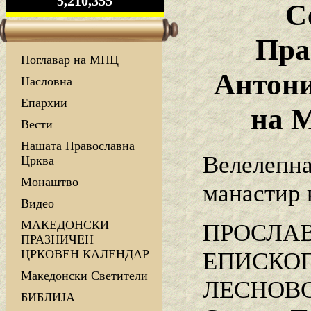
5,210,355
С
Пра
Поглавар на МПЦ
Антони
Насловна
Епархии
на 
Вести
Нашата Православна
Велелепна
Црква
Монаштво
манастир 
Видео
МАКЕДОНСКИ
ПРОСЛАВ
ПРАЗНИЧЕН
ЦРКОВЕН КАЛЕНДАР
ЕПИСКОП
Македонски Светители
ЛЕСНОВСК
БИБЛИЈА