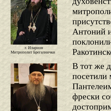
духовенст
митропол
присутст
Антоний и
поклонил
г. Иларион
Ракотинск
Митрополит Брегалнички
В тот же 
посетили 
Пантелеим
фрески со
достоприм