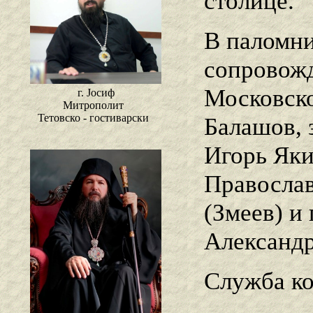
столице.
В паломни
сопровожд
Московско
г. Јосиф
Митрополит
Тетовско - гостиварски
Балашов, 
Игорь Яки
Правосла
(Змеев) и
Александ
Служба к