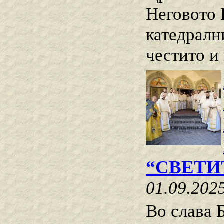
Неговото 
катедралн
честито и 
“СВЕТИ
01.09.202
Во слава Б