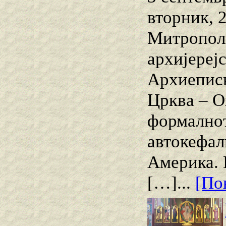
вторник, 
Митропол
архијереј
Архиеписк
Црква – О
формалнот
автокефал
Америка. 
[…]...
[Пов