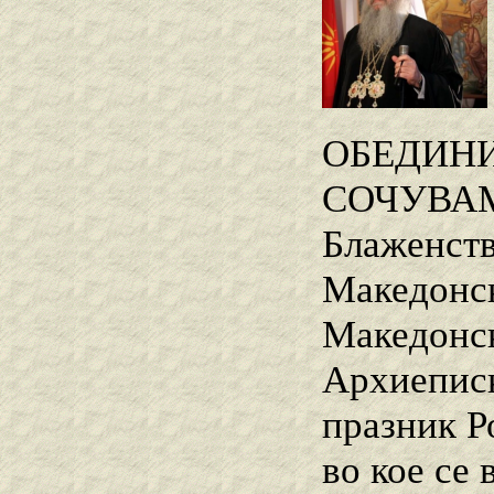
ОБЕДИНИ
СОЧУВАМ
Блаженств
Македонск
Македонск
Архиеписк
празник Р
во кое се