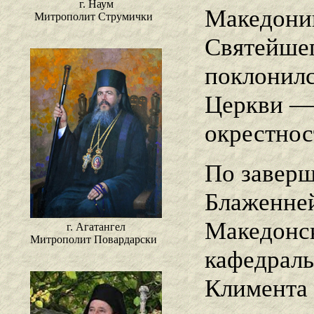
г. Наум
Македонии
Митрополит Струмички
Святейшег
поклонил
Церкви — 
окрестнос
По заверш
Блаженне
Македонск
г. Агатангел
Митрополит Повардарски
кафедраль
Климента 