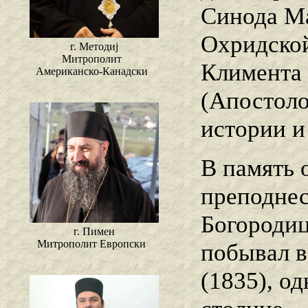
Синода М
Охридской
г. Методиј
Митрополит
Климента 
Американско-Канадски
(Апостоло
истории и
В память 
преподнес
Богороди
г. Пимен
Митрополит Европски
побывал в
(1835), о