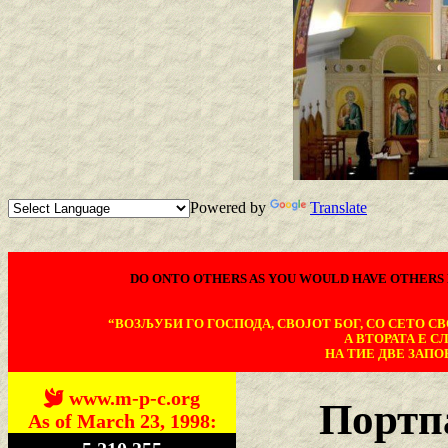
Powered by
Translate
DO ONTO OTHERS AS YOU WOULD HAVE OTHERS 
“ВОЗЉУБИ ГО ГОСПОДА, СВОЈОТ БОГ, СО СЕТО СВО
А ВТОРАТА Е С
НА ТИЕ ДВЕ ЗАПОВ
www.m-p-c.org
Портп
As of March 23, 1998: