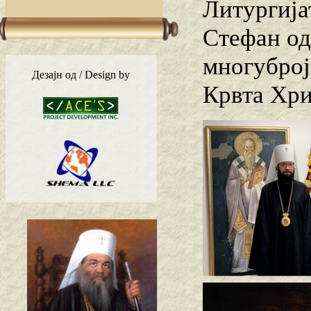
Литургија
Стефан од
многуброј
Дезајн од / Design by
Крвта Хр