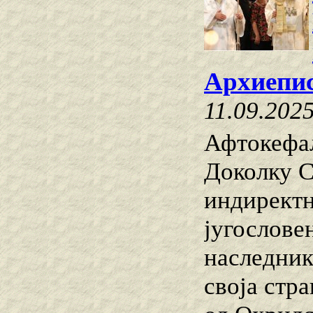
Архиепи
11.09.202
Афтокефа
Доколку С
индиректн
југослове
наследник
своја стр