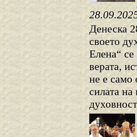
28.09.202
Денеска 2
своето ду
Елена“ се
верата, и
не е само
силата на
духовност