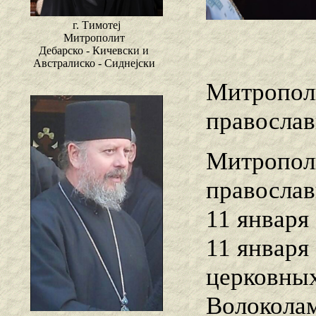
г. Тимотеј
Митрополит
Дебарско - Кичевски и
Австралиско - Сиднејски
Митропол
правосла
Митропол
православ
11 января 
11 января
церковных
Волоколам