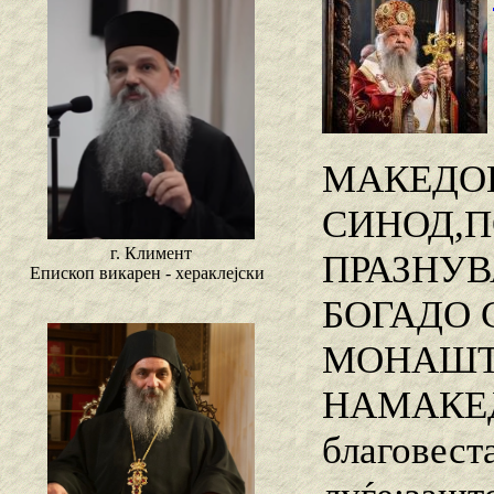
МАКЕДОН
СИНОД,П
г. Климент
ПРАЗНУВ
Епископ викарен - хераклејски
БОГАДО
МОНАШТВ
НАМАКЕ
благовеста