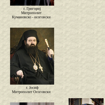
г. Григориј
Митрополит
Кумановско - осоговски
г. Јосиф
Митрополит Осоговски