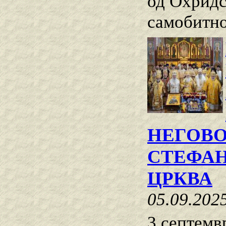
од Охридс
самобитно
НЕГОВ
СТЕФАН
ЦРКВА
05.09.202
3 септемв