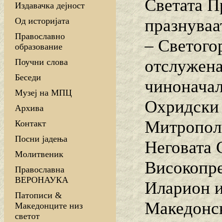
Светата П
Издавачка дејност
празнуваа
Од историјата
Православно
– Светого
образование
отслужена
Поучни слова
Беседи
чиноначал
Музеј на МПЦ
Охридски 
Архива
Митрополи
Контакт
Посни јадења
Неговата 
Молитвеник
Високопре
Православна
ВЕРОНАУКА
Иларион и
Патописи &
Македонск
Македонците низ
светот