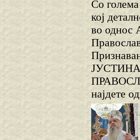
Со голема
кој детал
во однос 
Православ
Признава
ЈУСТИНАЈ
ПРАВОСЛА
најдете о