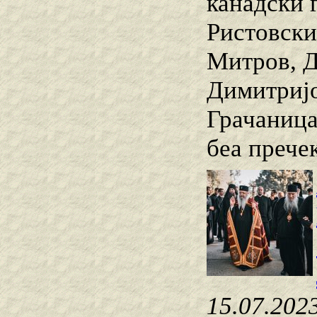
канадски 
Ристовски
Митров, Д
Димитријо
Грачаница
беа прече
15.07.202