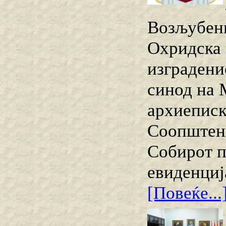
Возљубени
Охридска 
изградени
синод на 
архиеписк
Соопштени
Собирот п
евиденциј
[Повеќе...