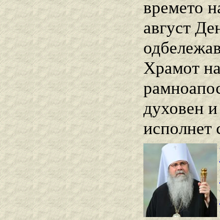
времето н
август Ден
одбележав
Храмот на
рамноапос
духовен и
исполнет 