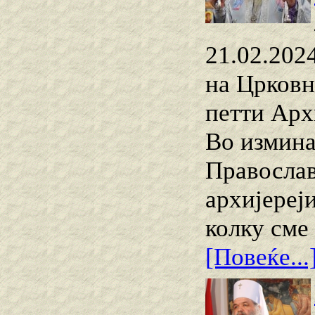
21.02.2024
на Црковн
петти Арх
Во измина
Православ
архиjереј
колку сме
[Повеќе...