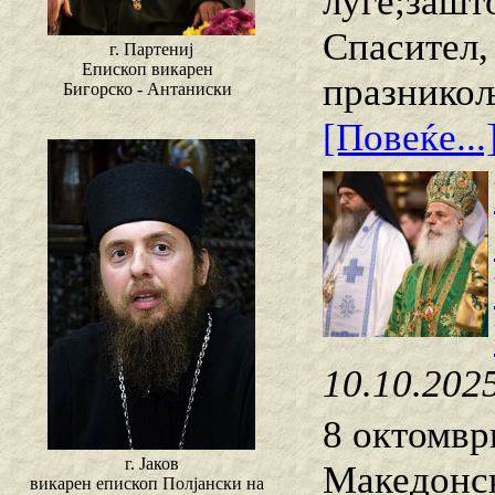
луѓе;зашт
Спасител,
г. Партениј
Епископ викарен
празникољ
Бигорско - Антаниски
[Повеќе...
10.10.202
8 октомвр
г. Јаков
Македонск
викарен епископ Полјански на