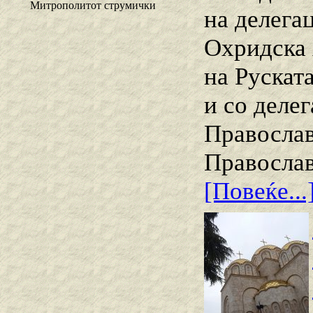
Митрополитот струмички
на делега
Охридска 
на Рускат
и со деле
Православ
Православ
[Повеќе...