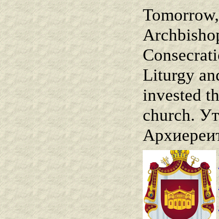
Tomorrow, 
Archbishop
Consecrati
Liturgy an
invested t
church. Ут
Архиереит