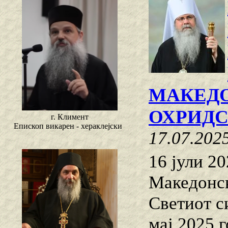
МАКЕДО
ОХРИДС
г. Климент
Епископ викарен - хераклејски
17.07.202
16 јули 2
Македонск
Светиот с
мај 2025 