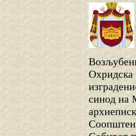
Возљубени
Охридска 
изградени
синод на 
архиеписк
Соопштени