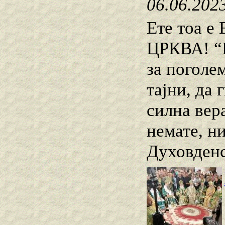
06.06.202
Ете тоа
ЦРКВА! “В
за поголе
тајни, да 
силна вер
немате, ни
Духовденс