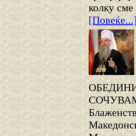
колку сме
[Повеќе...
ОБЕДИНИ
СОЧУВАМ
Блаженств
Македонск