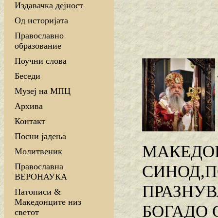
Издавачка дејност
Од историјата
Православно
образование
Поучни слова
Беседи
Музеј на МПЦ
Архива
Контакт
Посни јадења
МАКЕДОН
Молитвеник
Православна
СИНОД,П
ВЕРОНАУКА
ПРАЗНУВ
Патописи &
Македонците низ
БОГАДО
светот