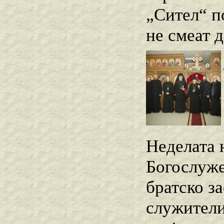
„Сител“ п
не смеат д
Неделата 
Богослуже
братско з
служители