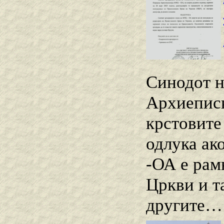
Синодот н
Архиеписк
крстовите
одлука ак
-ОА е рам
Цркви и т
другите… 