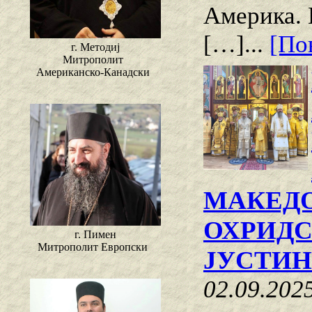
Америка. 
[…]...
[Пов
г. Методиј
Митрополит
Американско-Канадски
МАКЕДО
ОХРИДС
г. Пимен
Митрополит Европски
ЈУСТИ
02.09.202