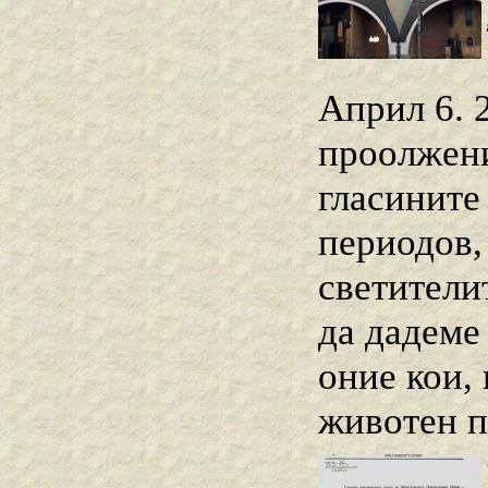
Април 6. 
проолжени
гласините
периодов, 
светители
да дадеме
оние кои,
животен по