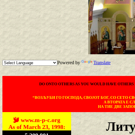
Powered by
Translate
DO ONTO OTHERS AS YOU WOULD HAVE OTHERS 
“ВОЗЉУБИ ГО ГОСПОДА, СВОЈОТ БОГ, СО СЕТО СВО
А ВТОРАТА Е С
НА ТИЕ ДВЕ ЗАПОВ
www.m-p-c.org
Литу
As of March 23, 1998: