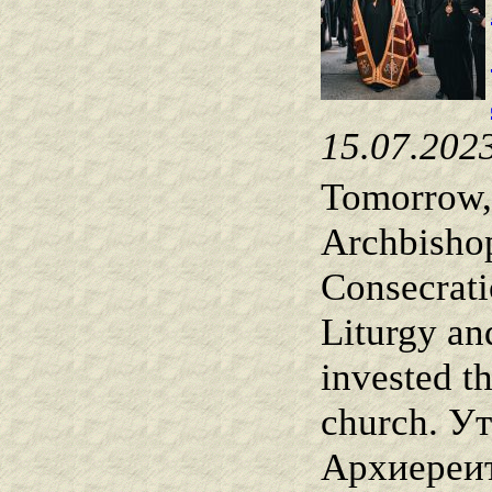
15.07.202
Tomorrow, 
Archbishop
Consecrati
Liturgy an
invested t
church. Ут
Архиереит