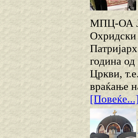
МПЦ-ОА Ј
Охридски 
Патријарх
година од
Цркви, т.
враќање н
[Повеќе...