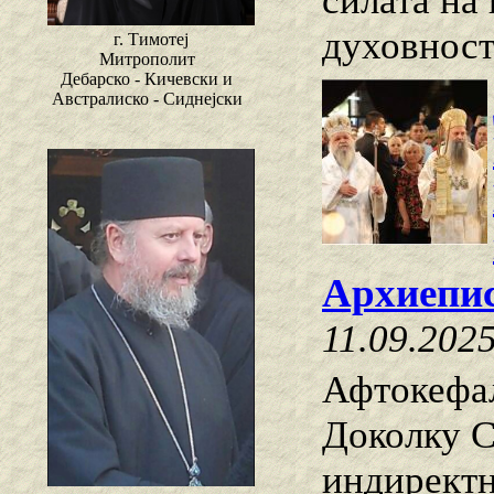
силата на
духовност
г. Тимотеј
Митрополит
Дебарско - Кичевски и
Австралиско - Сиднејски
Архиепи
11.09.202
Афтокефа
Доколку С
индиректн