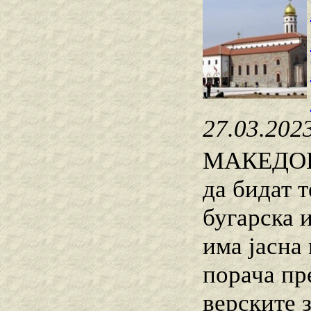
27.03.202
МАКЕДОНИ
да бидат 
бугарска 
има јасна
порача пр
верските 