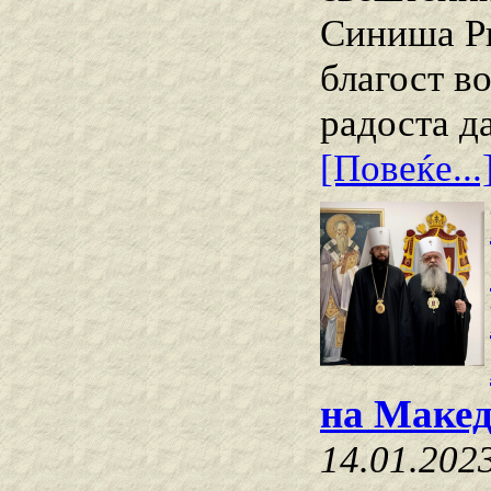
Синиша Ри
благост в
радоста да
[Повеќе...
на Макед
14.01.202