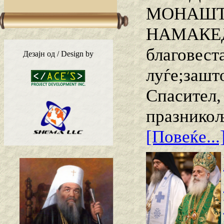
МОНАШТВ
НАМАКЕ
благовеста
Дезајн од / Design by
луѓе;зашт
Спасител,
празникољ
[Повеќе...