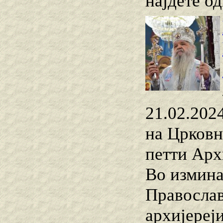
најдете о
21.02.2024
на Црковн
петти Арх
Во измина
Православ
архиjереј