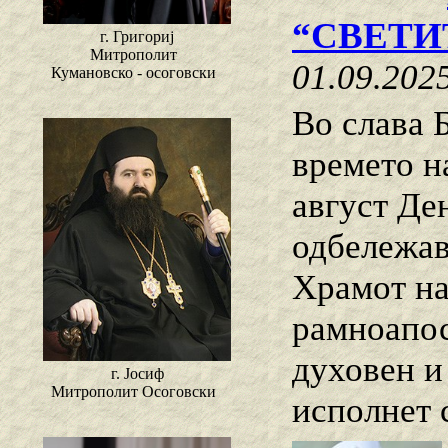
“СВЕТИ
г. Григориј
Митрополит
01.09.202
Кумановско - осоговски
Во слава Б
времето н
август Ден
одбележав
Храмот на
рамноапос
духовен и
г. Јосиф
Митрополит Осоговски
исполнет 