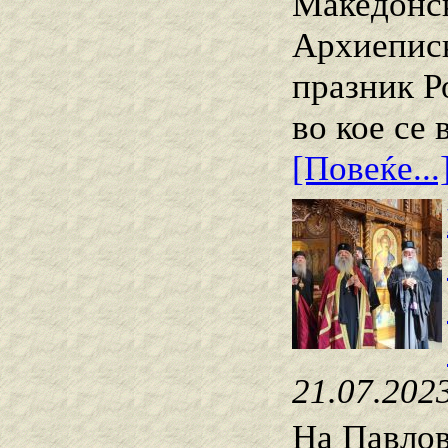
Македонск
Архиеписк
празник Р
во кое се
[Повеќе...
21.07.202
На Павлов