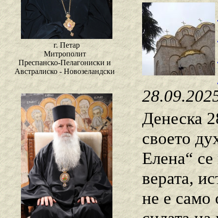
г. Петар
Митрополит
Преспанско-Пелагониски и
Австралиско - Новозеландски
28.09.202
Денеска 2
своето ду
Елена“ се
верата, и
не е само