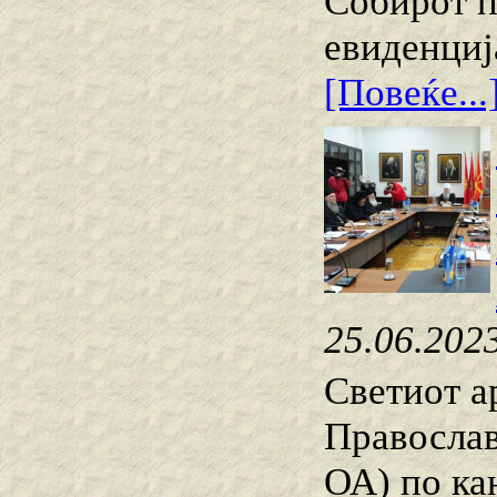
Собирот п
евиденциј
[Повеќе...
25.06.202
Светиот а
Правосла
ОА) по кан