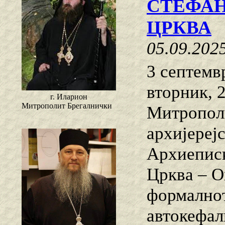
СТЕФАН
ЦРКВА
05.09.202
3 септемв
вторник, 
г. Иларион
Митрополит Брегалнички
Митропол
архијереј
Архиеписк
Црква – О
формалнот
автокефал