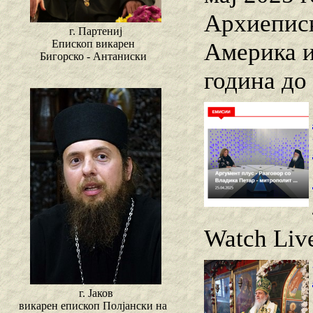
Архиеписк
г. Партениј
Епископ викарен
Америка и
Бигорско - Антаниски
година до
Watch Live
г. Јаков
викарен епископ Полјански на