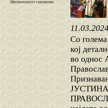
Митрополитот струмички
11.03.202
Со голема
кој детал
во однос 
Православ
Признава
ЈУСТИНАЈ
ПРАВОСЛА