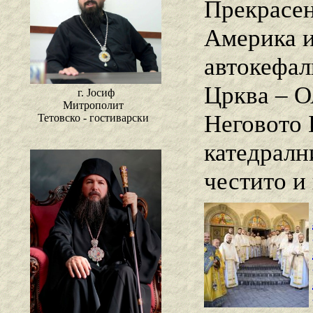
Прекрасен
Америка и
автокефал
Црква – О
г. Јосиф
Митрополит
Неговото 
Тетовско - гостиварски
катедралн
честито и 