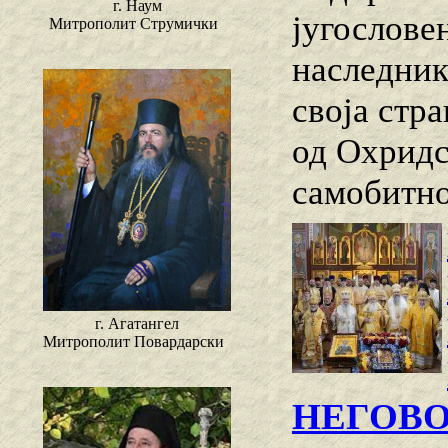
г. Наум
југослове
Митрополит Струмички
наследник
своја стр
од Охридс
самобитно
г. Агатангел
Митрополит Повардарски
НЕГОВ