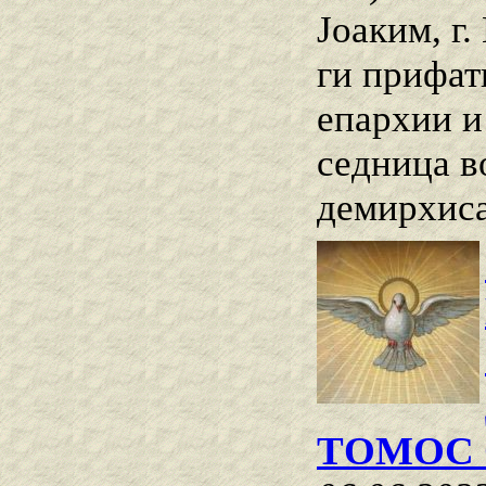
Јоаким, г
ги прифат
епархии и
седница в
демирхиса
ТОМОС 