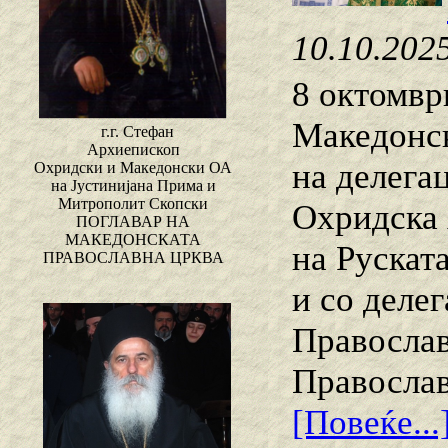
10.10.202
8 октомвр
Македонск
г.г. Стефан
Архиепископ
на делега
Охридски и Македонски ОА
на Јустинијана Прима и
Митрополит Скопски
Охридска 
ПОГЛАВАР НА
МАКЕДОНСКАТА
на Рускат
ПРАВОСЛАВНА ЦРКВА
и со деле
Православ
Православ
[Повеќе...