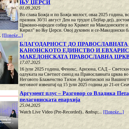
ЊУ ЏЕРСИ
01.09.2025
Во слава Божја и по Божја милост, оваа 2025 година, 
празник 30/31 август Ден на трудот (Лејбар деј), дос
Црковно-народен собир во Храмот на Македонските и
Кирил” во Њу Џерси. Овој духовен и се-Македонски б
..
[Повеќе...]
БЛАГОДАРНОСТ ДО ПРАВОСЛАВНАТА 
КАНОНСКОТО ЕДИНСТВО И ЕВХАРИС
МАКЕДОНСКАТА ПРАВОСЛАВНА ЦРКВ
17.07.2025
16 јули 2025 година, Феникс, Аризона, САД – Светск
одлуката на Светиот синод на Православната црква во 
Неговото Блаженство Тихон Архиепископ на Вашингт
неговиот извештај од 15 јули 2025 година до 21-от Сеа
Аргумент плус – Разговор со Владика Пет
пелагониската епархија
25.04.2025
Watch Live Video (Pre-Recorded).. &nbsp;...
[Повеќе...]