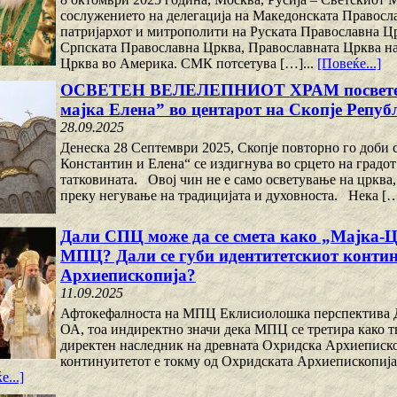
сослужението на делегација на Македонската Правосл
патријархот и митрополити на Руската Православна Цр
Српската Православна Црква, Православната Црква на
Црква во Америка. СМК потсетува […]...
[Повеќе...]
ОСВЕТЕН ВЕЛЕЛЕПНИОТ ХРАМ посветен на
мајка Елена” во центарот на Скопје Репу
28.09.2025
Денеска 28 Септември 2025, Скопје повторно го доби 
Константин и Елена“ се издигнува во срцето на градот
татковината. Овој чин не е само осветување на црква,
преку негување на традицијата и духовноста. Нека […
Дали СПЦ може да се смета како „Мајка-
МПЦ? Дали се губи идентитетскиот контин
Архиепископија?
11.09.2025
Афтокефалноста на МПЦ Еклисиолошка перспектива Д
ОА, тоа индиректно значи дека МПЦ се третира како тв
директен наследник на древната Охридска Архиеписко
континуитетот е токму од Охридската Архиепископија и
е...]