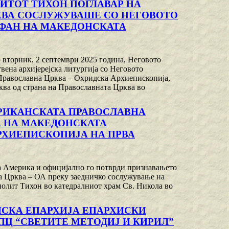
ИТОТ ТИХОН ПОГЛАВАР НА
КВА СОСЛУЖУВАШЕ СО НЕГОВОТО
ФАН НА МАКЕДОНСКАТА
 вторник, 2 септември 2025 година, Неговото
на архијерејска литургија со Неговото
равославна Црква – Охридска Архиепископија,
ква од страна на Православната Црква во
РИКАНСКАТА ПРАВОСЛАВНА
А НА МАКЕДОНСКАТА
РХИЕПИСКОПИЈА НА ПРВА
а Америка и официјално го потврди признавањето
а Црква – ОА преку заедничко сослужување на
полит Тихон во катедралниот храм Св. Никола во
СКА ЕПАРХИЈА ЕПАРХИСКИ
ПЦ “СВЕТИТЕ МЕТОДИЈ И КИРИЛ”