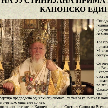
НА ЈУСТИНИЈАНА ПРИМА
КАНОНСКО ЕДИ
Синодо
годишн
одлучи
со мак
Тоа пр
призна
Македо
сослуж
Со одл
на Все
Сесвет
отстра
нашата
во лиц
Охридс
значи 
ерархија предводена од Архиепископот Стефан за канонска и вал
литургиско општење со неа.
ното соопштение од Канцеларијата на Светиот Синод на Вселенс