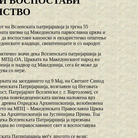
 И ВОСПОСТАВИ
НСТВО
т на Всленската патријаршија ја тргна 55
ата шизма од Македонската парвославна црква и
 да воспостави канонско и евхаристичко општење
едонските владици, свештениците и со народот.
актично значи дека Вселенската патријаршија ја
 МПЦ-ОА, Црквата на Македонскиот народ во
нија и надвор од Македонија, сега ќе може да
ува со нејзе.
уката на заседанието од 9 Мај, на Светиот Синод
ленската Патријаршија, возглавен од Неговата
ост, Патријархот Вселенски г. г. Вартоломеј, се
нува повеќедецениската шизма наложена врз
 древна Охридска Архиепископија, возобновена
ето на МПЦ – Македонската Православна Црква
ка Архиепископија на Јустинијана Прима. Тоа
дека Вселенската Патријаршија ја признава
идна во сеправославниот свет и воспоставува
ката Патријаршија меѓу другото се вели: