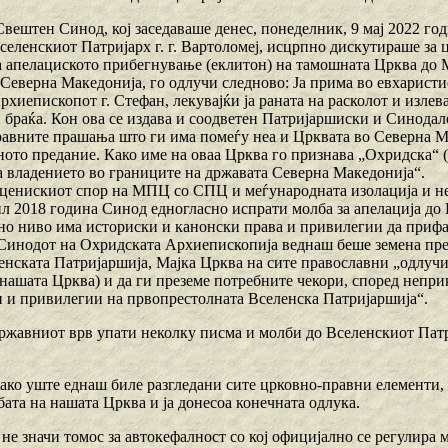
Свештен Синод, кој заседаваше денес, понеделник, 9 мај 2022 го
селенскиот Патријарх г. г. Вартоломеј, исцрпно дискутираше за 
а апелациското прибегнување (еклитон) на тамошната Црква до М
Северна Македонија, го одлучи следново: Ја прима во евхаристи
хиепископот г. Стефан, лекувајќи ја раната на расколот и излев
браќа. Кон ова се издава и соодветен Патријаршиски и Синодале
равните прашања што ги има помеѓу неа и Црквата во Северна Ма
ото предание. Како име на оваа Црква го признава „Охридска“ (и
а владението во границите на државата Северна Македонија“.
ценискиот спор на МПЦ со СПЦ и меѓународната изолација и н
ил 2018 година Синод едногласно испрати молба за апелација до 
но ниво има историски и канонски права и привилегии да прифаќ
Синодот на Охридската Архиепископија веднаш беше земена пред
нската Патријаршија, Мајка Црква на сите православни „одлучи д
нашата Црква) и да ги преземе потребните чекори, според непри
 и привилегии на првопрестолната Вселенска Патријаршија“.
ржавниот врв упати неколку писма и молби до Вселенскиот Патр
како уште еднаш биле разгледани сите црковно-правни елементи,
ата на нашата Црква и ја донесоа конечната одлука.
не значи томос за автокефалност со кој официјално се регулира 