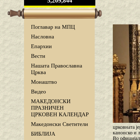
5,209,844
Поглавар на МПЦ
Насловна
Епархии
Вести
Нашата Православна
Црква
Монаштво
Видео
МАКЕДОНСКИ
ПРАЗНИЧЕН
ЦРКОВЕН КАЛЕНДАР
Македонски Светители
црковната ј
канонско и 
БИБЛИЈА
Во официјал