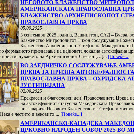
НЕГОВОТО БЛАЖЕНСТВО МИТРОПОЛ
АМЕРИКАНСКАТА ПРАВОСЛАВНА ЦР
БЛАЖЕНСТВО АРХИЕПИСКОПОТ СТЕ
ПРАВОСЛАВНА ЦРКВА
05.09.2025
3 септември 2025 година, Вашингтон, САД – Вчера, во
Блаженство Митрополитот Тихон сослужуваше Божестве
Блаженство Архиепископот Стефан на Македонската П
 го формалното признавање на најновата локална автокефална цр
 пристигнувањето на Архиепископот Стефан […]...
[Повеќе...]
ВО ЗАЕДНИЧКО СОСЛУЖУВАЊЕ АМЕ
ЦРКВА ЈА ПРИЗНА АВТОКЕФАЛНОСТ
ПРАВОСЛАВНА ЦРКВА – ОХРИДСКА А
ЈУСТИНИЈАНА
02.09.2025
Прекрасен и благословен ден! Православната Црква н
на автокефалниот статус на Македонската Православн
поглаварите Неговото Блаженство г.г. Стефан и митро
ека е честито и вековито!...
[Повеќе...]
АМЕРИКАНСКО-КАНАДСКА МАКЕДОН
ЦРКОВНО НАРОДЕН СОБОР 2025 ВО М