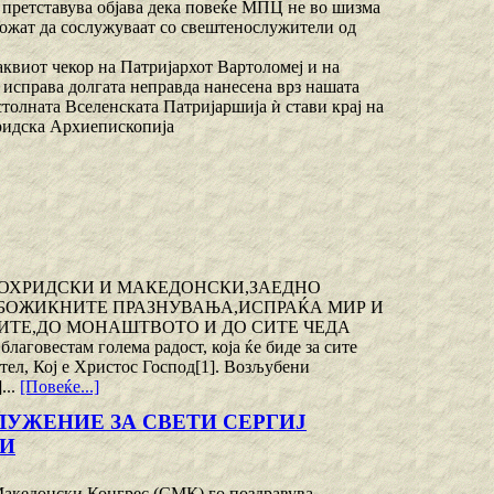
и претставува објава дека повеќе МПЦ не во шизма
ожат да сослужуваат со свештенослужители од
аквиот чекор на Патријархот Вартоломеј и на
 исправа долгата неправда нанесена врз нашата
толната Вселенската Патријаршија ѝ стави крај на
ридска Архиепископија
ПОХРИДСКИ И МАКЕДОНСКИ,ЗАЕДНО
 БОЖИКНИТЕ ПРАЗНУВАЊА,ИСПРАЌА МИР И
ТЕ,ДО МОНАШТВОТО И ДО СИТЕ ЧЕДА
там голема радост, која ќе биде за сите
тел, Кој е Христос Господ[1]. Возљубени
...
[Повеќе...]
УЖЕНИЕ ЗА СВЕТИ СЕРГИЈ
КИ
 Македонски Конгрес (СМК) го поздравува