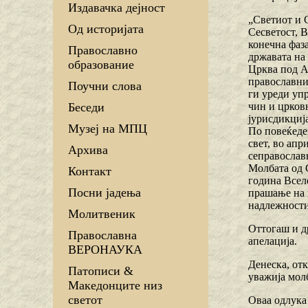
Издавачка дејност
„Светиот и 
Од историјата
Сесветост, В
конечна фаз
Православно
државата на 
образование
Црква под Ар
православни 
Поучни слова
ги уреди уп
чин и црковн
Беседи
јурисдикциј
Музеј на МПЦ
По повеќеде
свет, во апр
Архива
сеправослав
Молбата од 
Контакт
година Вселе
Посни јадења
прашање на 
надлежности
Молитвеник
Оттогаш и д
Православна
апелација.
ВЕРОНАУКА
Денеска, от
Патописи &
уважија молб
Македонците низ
светот
Оваа одлука 