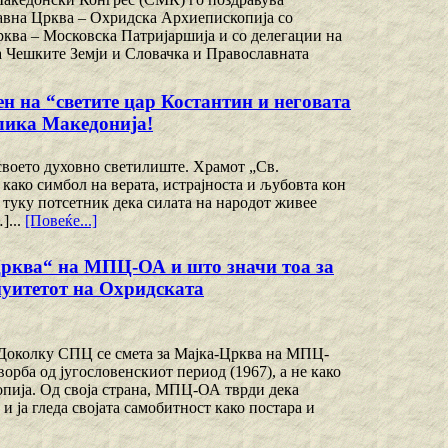
авна Црква – Охридска Архиепископија со
ква – Московска Патријаршија и со делегации на
 Чешките Земји и Словачка и Православната
 “светите цар Костантин и неговата
блика Македонија!
своето духовно светилиште. Храмот „Св.
 како симбол на верата, истрајноста и љубовта кон
 туку потсетник дека силата на народот живее
]...
[Повеќе...]
Црква“ на МПЦ-ОА и што значи тоа за
уитетот на Охридската
околку СПЦ се смета за Мајка-Црква на МПЦ-
орба од југословенскиот период (1967), а не како
пија. Од своја страна, МПЦ-ОА тврди дека
 ја гледа својата самобитност како постара и