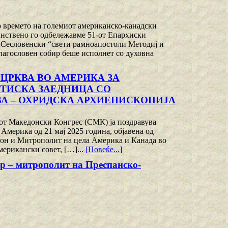
во времето на големиот американско-канадски
тоинствено го одбележавме 51-от Епархиски
 Сесловенски “свети рамноапостоли Методиј и
лагословен собир беше исполнет со духовна
ЦРКВА ВО АМЕРИКА ЗА
ТИСКА ЗАЕДНИЦА СО
А – ОХРИДСКА АРХИЕПИСКОПИЈА
иот Македонски Конгрес (СМК) ја поздравува
Америка од 21 мај 2025 година, објавена од
он и Митрополит на цела Америка и Канада во
мерикански совет, […]...
[Повеќе...]
ар – митрополит на Преспанско-