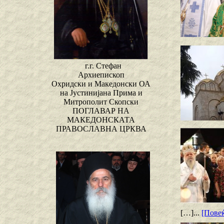
г.г. Стефан
Архиепископ
Охридски и Македонски ОА
на Јустинијана Прима и
Митрополит Скопски
ПОГЛАВАР НА
МАКЕДОНСКАТА
ПРАВОСЛАВНА ЦРКВА
[…]...
[Повеќ