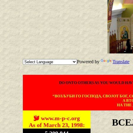
Powered by
Translate
DO ONTO OTHERS AS YOU WOULD HAV
“ВОЗЉУБИ ГО ГОСПОДА, СВОЈОТ БОГ, СО
А ВТ
НА ТИЕ 
www.m-p-c.org
ВСЕ
As of March 23, 1998: