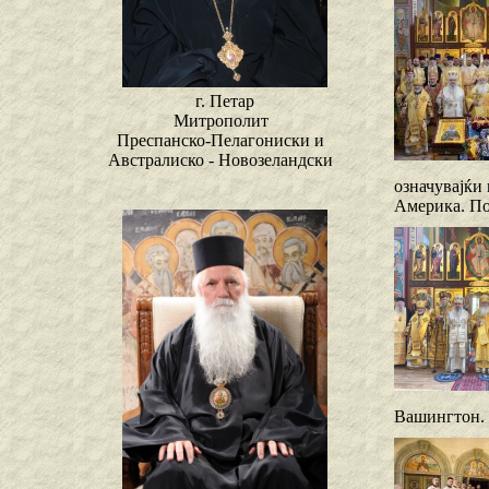
г. Петар
Митрополит
Преспанско-Пелагониски и
Австралиско - Новозеландски
означувајќи
Америка. По
Вашингтон. Н