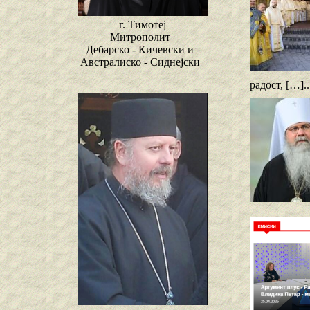
г. Тимотеј
Митрополит
Дебарско - Кичевски и
Австралиско - Сиднејски
радост, […].