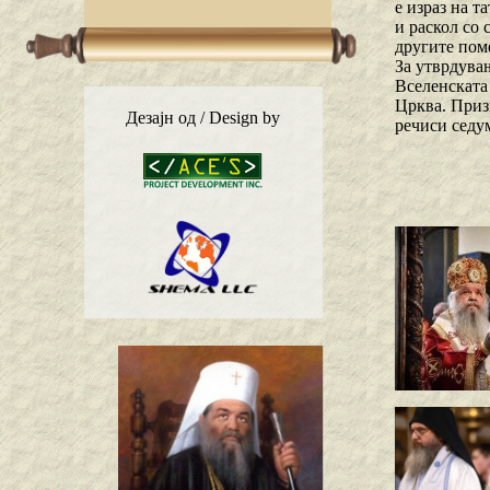
е израз на 
и раскол со
другите пом
За утврдува
Вселенската
Црква. Приз
Дезајн од / Design by
речиси седу