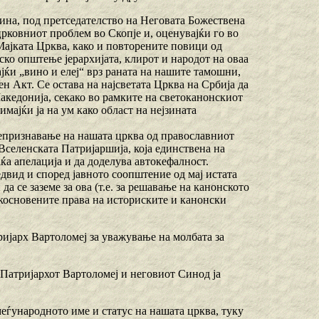
дина, под претседателство на Неговата Божествена
црковниот проблем во Скопје и, оценувајќи го во
ајката Црква, како и повторените повици од
ско општење јерархијата, клирот и народот на оваа
ајќи „вино и елеј“ врз раната на нашите тамошни,
н Акт. Се остава на најсветата Црква на Србија да
кедонија, секако во рамките на светоканонскиот
мајќи ја на ум како област на нејзината
епризнавање на нашата црква од православниот
Вселенската Патријаршија, која единствена на
а апелација и да доделува автокефалност.
вид и според јавното соопштение од мај истата
а се заземе за ова (т.е. за решавање на канонското
косновените права на историските и канонски
ијарх Вартоломеј за уважување на молбата за
 Патријархот Вартоломеј и неговиот Синод ја
меѓународното име и статус на нашата црква, туку