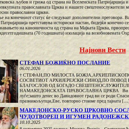
татковска љубов и грижа од страна на Вселенската Патријаршија 
 севкупната православната Црква и нашите свештенослужители м
есни православни цркви.
ње на конечниот статус ќе следуваат дополнителни преговори. В
 Патријаршија претставува историски настан, бидејќи конечно се
навањето на каноничноста од страна на Мајката Црква, првопрес
мдесетгодишната (70 годишната) изолација на возобновената Ох
Најнови Вести
СТЕФАН БОЖИЌНО ПОСЛАНИЕ
06.01.2026
† СТЕФАН,ПО МИЛОСТА БОЖЈА,АРХИЕПИСКО
СОСВЕТИОТ АРХИЈЕРЕЈСКИ СИНОД,ПО ПОВОД
БЛАГОСЛОВ ОД БОГАДО СВЕШТЕНОСЛУЖИТЕЛИ
НАМАКЕДОНСКАТА ПРАВОСЛАВНА ЦРКВА Ви благовес
луѓе;зашто денес во Давидовиот град ви се роди Спаси
празникољупци,Еве, повторно стоиме пред тајната […]
МАКЕДОНСКО-РУСКО ЦРКОВНО СОСЛ
ЧУДОТВОРЕЦ И ИГУМЕН РАДОНЕЖС
10.10.2025
8 октомври 2025 година, Москва, Русија – Светскиот