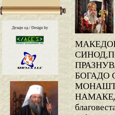
Дезајн од / Design by
МАКЕДОН
СИНОД,П
ПРАЗНУВ
БОГАДО
МОНАШТВ
НАМАКЕ
благовеста