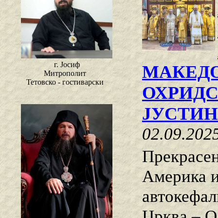
г. Јосиф
МАКЕДО
Митрополит
Тетовско - гостиварски
ОХРИДС
ЈУСТИ
02.09.202
Прекрасен
Америка и
автокефал
Црква – О