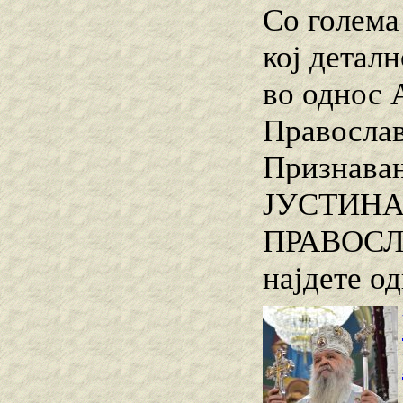
Со голема
кој детал
во однос 
Православ
Признава
ЈУСТИНАЈ
ПРАВОСЛА
најдете о