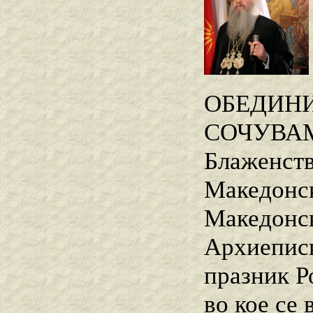
ОБЕДИНИ
СОЧУВАМ
Блаженств
Македонск
Македонск
Архиеписк
празник Р
во кое се