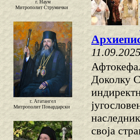
г. Наум
Митрополит Струмички
Архиепи
11.09.202
Афтокефа
Доколку С
индиректн
г. Агатангел
југослове
Митрополит Повардарски
наследник
своја стр