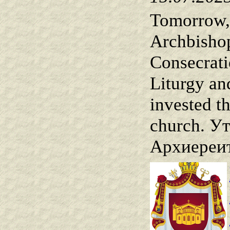
Tomorrow, 
Archbishop
Consecrati
Liturgy an
invested t
church. Ут
Архиереит