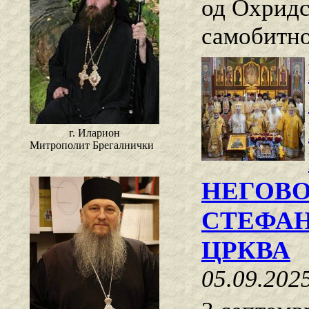
од Охридс
самобитно
г. Иларион
Митрополит Брегалнички
НЕГОВ
СТЕФАН
ЦРКВА
05.09.202