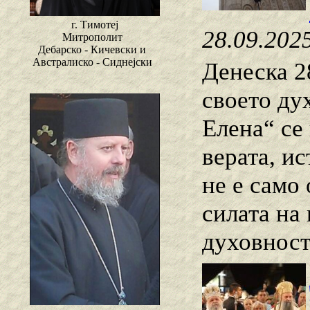
г. Тимотеј
28.09.202
Митрополит
Дебарско - Кичевски и
Австралиско - Сиднејски
Денеска 2
своето ду
Елена“ се
верата, и
не е само
силата на
духовност