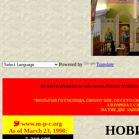
Powered by
Translate
DO ONTO OTHERS AS YOU WOULD HAVE OTHERS 
“ВОЗЉУБИ ГО ГОСПОДА, СВОЈОТ БОГ, СО СЕТО СВО
А ВТОРАТА Е С
НА ТИЕ ДВЕ ЗАПОВ
www.m-p-c.org
НОВ
As of March 23, 1998: