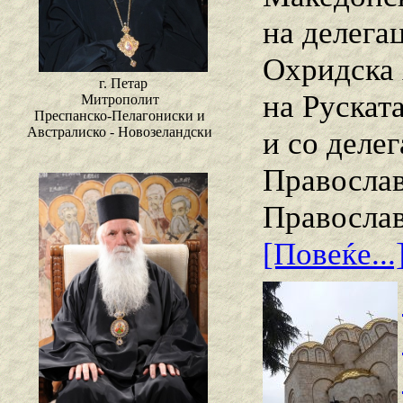
на делега
Охридска 
г. Петар
на Рускат
Митрополит
Преспанско-Пелагониски и
Австралиско - Новозеландски
и со деле
Православ
Православ
[Повеќе...