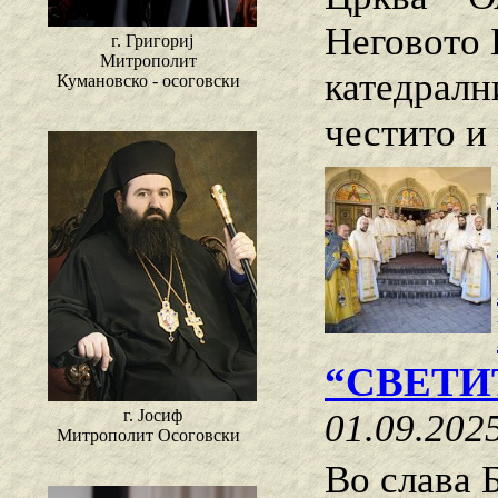
Неговото 
г. Григориј
Митрополит
катедралн
Кумановско - осоговски
честито и 
“СВЕТИ
г. Јосиф
01.09.202
Митрополит Осоговски
Во слава Б