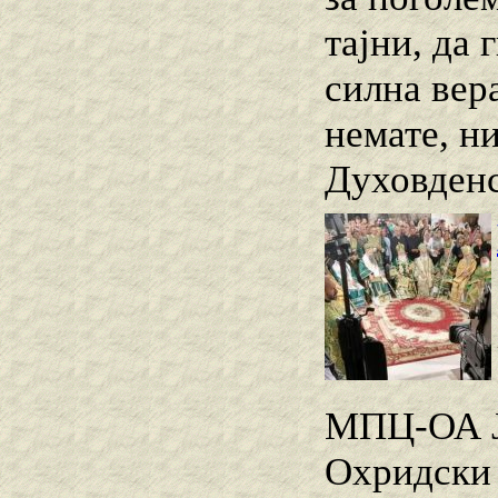
тајни, да 
силна вер
немате, ни
Духовденс
МПЦ-ОА Ј
Охридски 