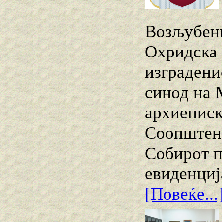
Возљубени
Охридска 
изградени
синод на 
архиеписк
Соопштени
Собирот п
евиденциј
[Повеќе...