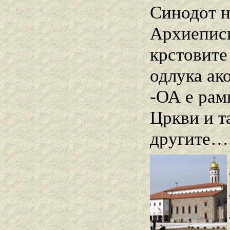
Синодот н
Архиеписк
крстовите
одлука ак
-ОА е рам
Цркви и т
другите… 