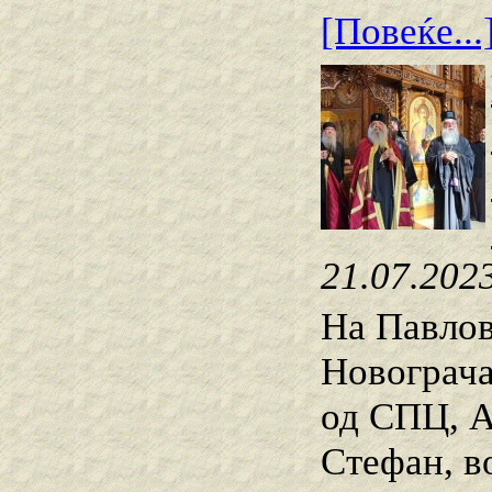
[Повеќе...
21.07.202
На Павлов
Новограча
од СПЦ, А
Стефан, в