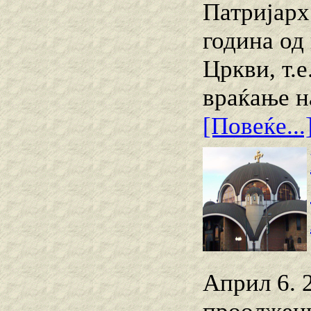
Патријарх
година од
Цркви, т.
враќање н
[Повеќе...
Април 6. 