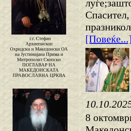
луѓе;зашт
Спасител,
празникољ
[Повеќе...
г.г. Стефан
Архиепископ
Охридски и Македонски ОА
на Јустинијана Прима и
Митрополит Скопски
ПОГЛАВАР НА
МАКЕДОНСКАТА
ПРАВОСЛАВНА ЦРКВА
10.10.202
8 октомвр
Македонск