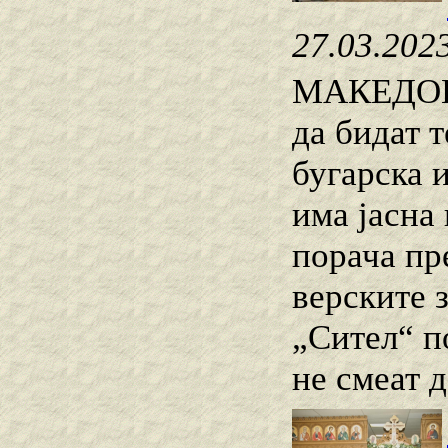
27.03.202
МАКЕДОНИ
да бидат 
бугарска 
има јасна
порача пр
верските 
„Сител“ п
не смеат д