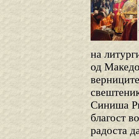
на литург
од Македо
верниците
свештеник
Синиша Ри
благост в
радоста да