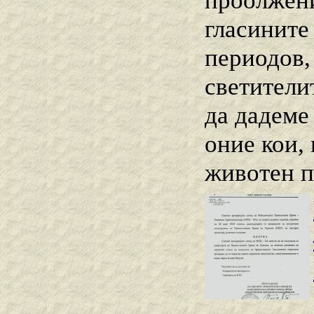
проолжени
гласините
периодов, 
светители
да дадеме
оние кои,
животен по