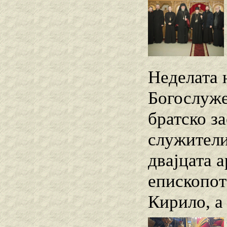
Неделата 
Богослуже
братско з
служители
двајцата 
епископот
Кирило, а