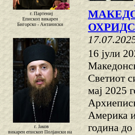
МАКЕДО
г. Партениј
Епископ викарен
ОХРИДС
Бигорско - Антаниски
17.07.202
16 јули 2
Македонск
Светиот с
мај 2025 
Архиеписк
Америка и
година до
г. Јаков
викарен епископ Полјански на