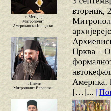
3 септемв
вторник, 
г. Методиј
Митропол
Митрополит
Американско-Канадски
архијереј
Архиеписк
Црква – О
формалнот
автокефал
Америка. 
г. Пимен
Митрополит Европски
[…]...
[Пов