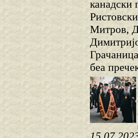
канадски 
Ристовски
Митров, Д
Димитријо
Грачаница
беа прече
15.07.202