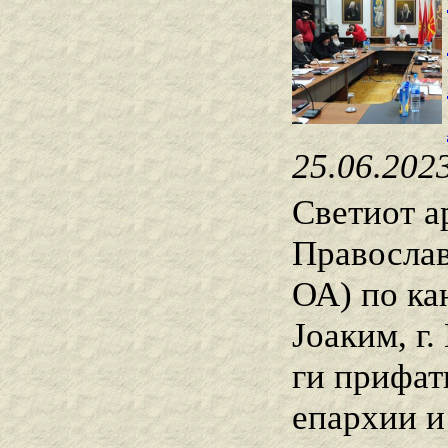
25.06.202
Светиот а
Правосла
ОА) по кан
Јоаким, г
ги прифат
епархии и