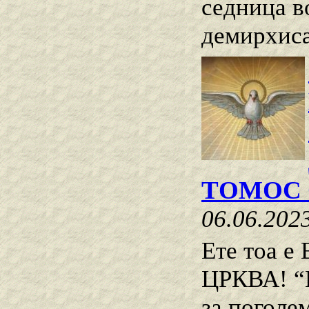
седница в
демирхиса
ТОМОС 
06.06.202
Ете тоа
ЦРКВА! “В
за поголе