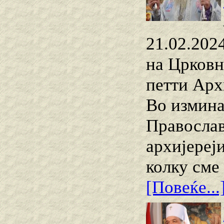
21.02.2024
на Црковн
петти Арх
Во измина
Православ
архиjереј
колку сме
[Повеќе...